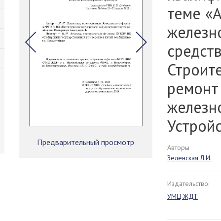
теме «А
железн
средст
Строит
ремонт
железн
Устройс
Предварительный просмотр
Авторы
Зеленская Л.И.
Издательство:
УМЦ ЖДТ