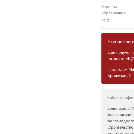
Уровень
образования:
СПО
Чтение книг
Для получения
эл. почте
eb@
Подведам Мин
организаций
Библиографиче
Зеленская, Л
квалификацио
железнодорож
Строительств
железнодорожн