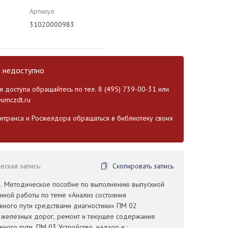
Артикул:
31020000983
и недоступно
 доступа обращайтесь по тел. 8 (495) 739-00-31 или
umczdt.ru
транса и Росжелдора обращаться в библиотеку своих
ская запись:
Скопировать запись
.И. Методическое пособие по выполнению выпускной
нной работы по теме «Анализ состояния
ного пути средствами диагностики» ПM 02
о железных дорог, ремонт и текущее содержание
ого пути, ПМ 03 Устройство, надзор и :