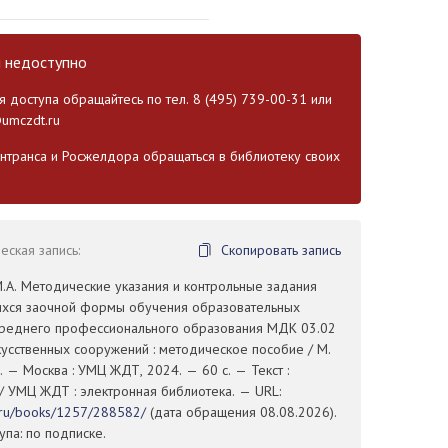
и недоступно
 доступа обращайтесь по тел. 8 (495) 739-00-31 или
umczdt.ru
транса и Росжелдора обращаться в библиотеку своих
ская запись:
Скопировать запись
.А. Методические указания и контрольные задания
хся заочной формы обучения образовательных
среднего профессионального образования МДК 03.02
кусственных сооружений : методическое пособие / М.
. — Москва : УМЦ ЖДТ, 2024. — 60 с. — Текст :
/ УМЦ ЖДТ : электронная библиотека. — URL:
t.ru/books/1257/288582/
(дата обращения 08.08.2026).
па: по подписке.