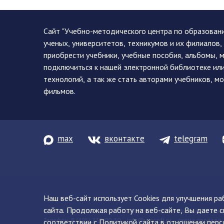
Сайт "Учебно-методического центра по образован
ученых, университетов, техникумов и их филиалов
приобрести учебники, учебные пособия, альбомы, 
подключиться к нашей электронной библиотеке ил
технологий, а так же стать авторами учебников, 
фильмов.
max
вконтакте
telegram
Наш веб-сайт использует Cookies для улучшения р
сайта. Продолжая работу на веб-сайте, Вы даете с
© 2013-2026 ФГБУ ДПО «УМЦ ЖДТ» 105082, г. Москва, ул. Баку
Телефон:
8 (495) 739-00-30
info@umczdt.ru
схема проезда
соответствии с
Политикой сайта
в отношении перс