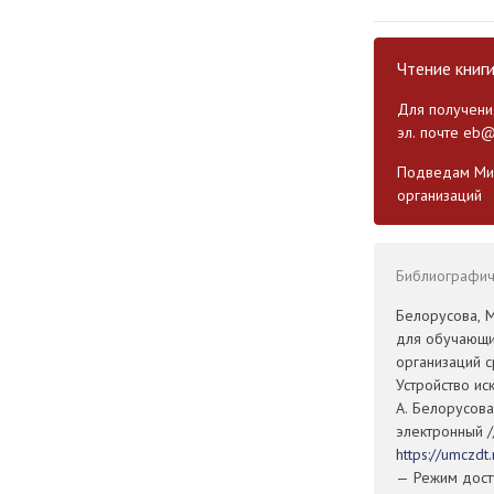
Чтение книг
Для получения
эл. почте
eb@
Подведам Мин
организаций
Библиографиче
Белорусова, М
для обучающи
организаций 
Устройство ис
А. Белорусова
электронный /
https://umczd
— Режим досту