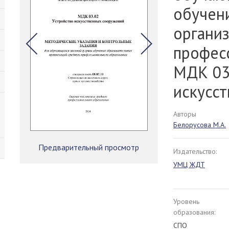
обучен
органи
профес
МДК 03
искусс
Авторы
Белорусова М.А.
Предварительный просмотр
Издательство:
УМЦ ЖДТ
Уровень
образования:
СПО