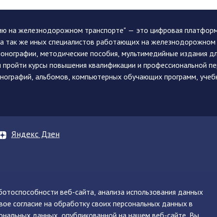
ию на железнодорожном транспорте" — это цифровая платформа
, а так же иных специалистов работающих на железнодорожном
монографии, методические пособия, мультимедийные издания дл
и пройти курсы повышения квалификации и профессиональной п
монографий, альбомов, компьютерных обучающих программ, учеб
Яндекс Дзен
аботоспособности веб-сайта, анализа использования данных
вое согласие на обработку своих персональных данных в
нинская, д. 71
ональных данных, опубликованной на нашем веб-сайте. Вы