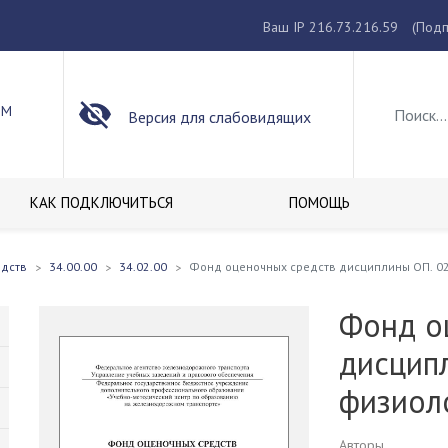
Ваш IP 216.73.216.59
(Подп
ОМ
Версия для слабовидящих
КАК ПОДКЛЮЧИТЬСЯ
ПОМОЩЬ
едств
34.00.00
34.02.00
Фонд оценочных средств дисциплины ОП. 02
Фонд о
дисцип
физиол
Авторы