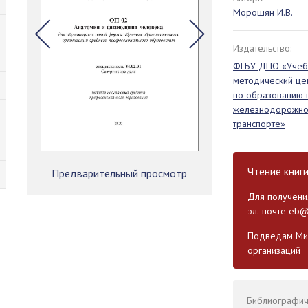
Морошян И.В.
Издательство:
ФГБУ ДПО «Учеб
методический це
по образованию 
железнодорожн
транспорте»
Чтение книг
Предварительный просмотр
Для получения
эл. почте
eb@
Подведам Мин
организаций
Библиографиче