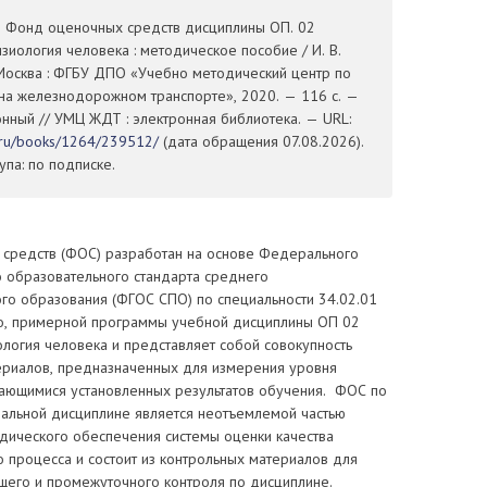
. Фонд оценочных средств дисциплины ОП. 02
зиология человека : методическое пособие / И. В.
осква : ФГБУ ДПО «Учебно методический центр по
на железнодорожном транспорте», 2020. — 116 с. —
ронный // УМЦ ЖДТ : электронная библиотека. — URL:
t.ru/books/1264/239512/
(дата обращения 07.08.2026).
па: по подписке.
средств (ФОС) разработан на основе Федерального
о образовательного стандарта среднего
го образования (ФГОС СПО) по специальности 34.02.01
о, примерной программы учебной дисциплины ОП 02
логия человека и представляет собой совокупность
ериалов, предназначенных для измерения уровня
ающимися установленных результатов обучения. ФОС по
льной дисциплине является неотъемлемой частью
дического обеспечения системы оценки качества
 процесса и состоит из контрольных материалов для
щего и промежуточного контроля по дисциплине.