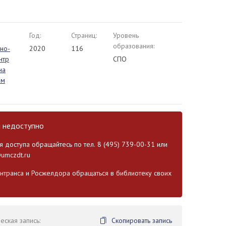
Год:
Страниц:
Уровень
образования:
но-
2020
116
нтр
СПО
на
ом
и недоступно
 доступа обращайтесь по тел. 8 (495) 739-00-31 или
umczdt.ru
транса и Росжелдора обращаться в библиотеку своих
ская запись:
Скопировать запись