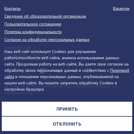
Контакты
Вакансии
Сведения об образовательной организации
Пользовательское соглашение
Политика конфиденциальности
Согласие на обработку персональных данных
Напишите нам
Наш веб-сайт использует Cookies для улучшения
Разработано в Victory
работоспособности веб-сайта, анализа использования данных
сайта. Продолжая работу на веб-сайте, Вы даете свое согласие на
обработку своих персональных данных в соответствии с
Политикой
сайта
в отношении персональных данных, опубликованной на
нашем веб-сайте. Вы можете запретить обработку Cookies в
© 2013-2026 ФГБУ ДПО «УМЦ ЖДТ» 105082, г. Москва, ул.
настройках браузера.
Бакунинская, д. 71
Телефон:
8 (495) 739-00-30
info@umczdt.ru
схема проезда
ПРИНЯТЬ
Все права на материалы, находящиеся на сайте, охраняются в
соответствии с законодательством РФ, в том числе, об авторском
ОТКЛОНИТЬ
праве и смежных правах.