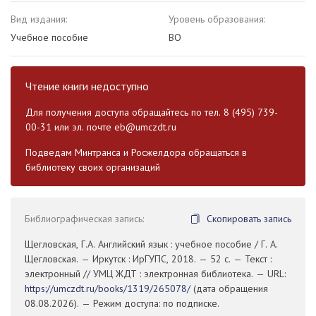
Вид издания:
Уровень образования:
Учебное пособие
ВО
Чтение книги недоступно
Для получения доступа обращайтесь по тел. 8 (495) 739-
00-31 или эл. почте
eb@umczdt.ru
Подведам Минтранса и Росжелдора обращаться в
библиотеку своих организаций
Библиографическая запись:
Скопировать запись
Щегловская, Г.А. Английский язык : учебное пособие / Г. А.
Щегловская. — Иркутск : ИрГУПС, 2018. — 52 с. — Текст :
электронный // УМЦ ЖДТ : электронная библиотека. — URL:
https://umczdt.ru/books/1319/265078/
(дата обращения
08.08.2026). — Режим доступа: по подписке.