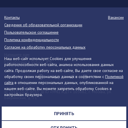
Контакты
Вакансии
Сведения об образовательной организации
Пользовательское соглашение
Политика конфиденциальности
Согласие на обработку персональных данных
Напишите нам
Наш веб-сайт использует Cookies для улучшения
Разработано в Victory
работоспособности веб-сайта, анализа использования данных
сайта. Продолжая работу на веб-сайте, Вы даете свое согласие на
обработку своих персональных данных в соответствии с
Политикой
сайта
в отношении персональных данных, опубликованной на
нашем веб-сайте. Вы можете запретить обработку Cookies в
© 2013-2026 ФГБУ ДПО «УМЦ ЖДТ» 105082, г. Москва, ул.
настройках браузера.
Бакунинская, д. 71
Телефон:
8 (495) 739-00-30
info@umczdt.ru
схема проезда
ПРИНЯТЬ
Все права на материалы, находящиеся на сайте, охраняются в
соответствии с законодательством РФ, в том числе, об авторском
ОТКЛОНИТЬ