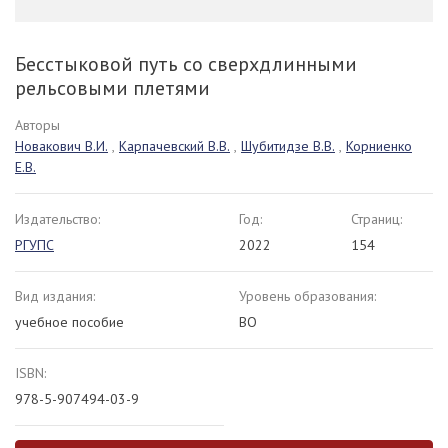
Бесстыковой путь со сверхдлинными
рельсовыми плетями
Авторы
Новакович В.И.
,
Карпачевский В.В.
,
Шубитидзе В.В.
,
Корниенко
Е.В.
Издательство:
Год:
Страниц:
РГУПС
2022
154
Вид издания:
Уровень образования:
учебное пособие
ВО
ISBN:
978-5-907494-03-9