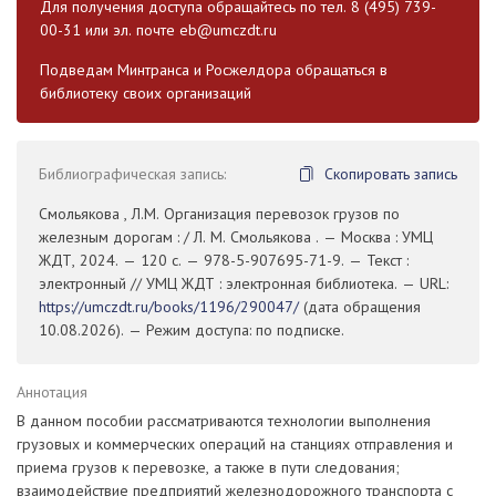
Для получения доступа обращайтесь по тел. 8 (495) 739-
00-31 или эл. почте
eb@umczdt.ru
Подведам Минтранса и Росжелдора обращаться в
библиотеку своих организаций
Библиографическая запись:
Скопировать запись
Смольякова , Л.М. Организация перевозок грузов по
железным дорогам : / Л. М. Смольякова . — Москва : УМЦ
ЖДТ, 2024. — 120 с. — 978-5-907695-71-9. — Текст :
электронный // УМЦ ЖДТ : электронная библиотека. — URL:
https://umczdt.ru/books/1196/290047/
(дата обращения
10.08.2026). — Режим доступа: по подписке.
Аннотация
В данном пособии рассматриваются технологии выполнения
грузовых и коммерческих операций на станциях отправления и
приема грузов к перевозке, а также в пути следования;
взаимодействие предприятий железнодорожного транспорта с