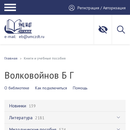
Регистрация / Авторизация
e-mail:
eb@umczdt.ru
Главная
Книги и учебные пособия
Волковойнов Б Г
О библиотеке
Как подключиться
Помощь
Новинки
139
Литература
2181
Методические пособия
574