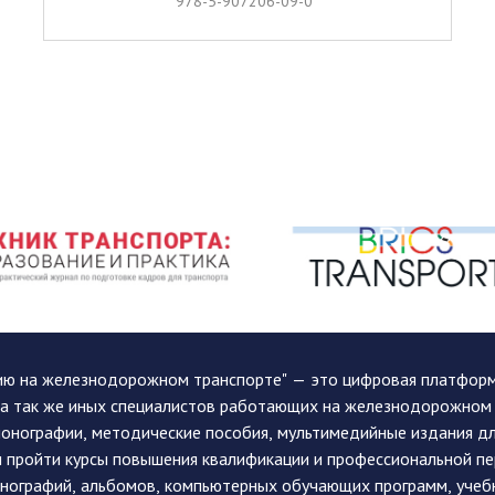
978-5-907206-09-0
ию на железнодорожном транспорте" — это цифровая платформа
, а так же иных специалистов работающих на железнодорожном
монографии, методические пособия, мультимедийные издания дл
и пройти курсы повышения квалификации и профессиональной п
монографий, альбомов, компьютерных обучающих программ, учеб