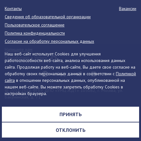
Контакты
Вакансии
Сведения об образовательной организации
Пользовательское соглашение
Политика конфиденциальности
Согласие на обработку персональных данных
Напишите нам
Наш веб-сайт использует Cookies для улучшения
Разработано в Victory
работоспособности веб-сайта, анализа использования данных
сайта. Продолжая работу на веб-сайте, Вы даете свое согласие на
обработку своих персональных данных в соответствии с
Политикой
сайта
в отношении персональных данных, опубликованной на
нашем веб-сайте. Вы можете запретить обработку Cookies в
© 2013-2026 ФГБУ ДПО «УМЦ ЖДТ» 105082, г. Москва, ул.
настройках браузера.
Бакунинская, д. 71
Телефон:
8 (495) 739-00-30
info@umczdt.ru
схема проезда
ПРИНЯТЬ
Все права на материалы, находящиеся на сайте, охраняются в
соответствии с законодательством РФ, в том числе, об авторском
ОТКЛОНИТЬ
праве и смежных правах.