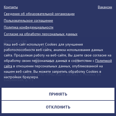
Контакты
Вакансии
Сведения об образовательной организации
Пользовательское соглашение
Политика конфиденциальности
Согласие на обработку персональных данных
Напишите нам
Наш веб-сайт использует Cookies для улучшения
Разработано в Victory
работоспособности веб-сайта, анализа использования данных
сайта. Продолжая работу на веб-сайте, Вы даете свое согласие на
обработку своих персональных данных в соответствии с
Политикой
сайта
в отношении персональных данных, опубликованной на
нашем веб-сайте. Вы можете запретить обработку Cookies в
© 2013-2026 ФГБУ ДПО «УМЦ ЖДТ» 105082, г. Москва, ул.
настройках браузера.
Бакунинская, д. 71
Телефон:
8 (495) 739-00-30
info@umczdt.ru
схема проезда
ПРИНЯТЬ
Все права на материалы, находящиеся на сайте, охраняются в
соответствии с законодательством РФ, в том числе, об авторском
ОТКЛОНИТЬ
праве и смежных правах.