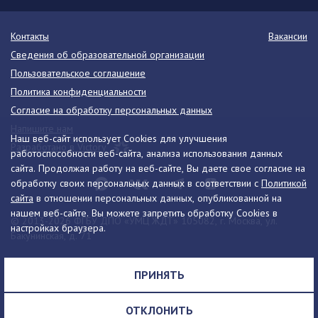
Контакты
Вакансии
Сведения об образовательной организации
Пользовательское соглашение
Политика конфиденциальности
Согласие на обработку персональных данных
Напишите нам
Наш веб-сайт использует Cookies для улучшения
Разработано в Victory
работоспособности веб-сайта, анализа использования данных
сайта. Продолжая работу на веб-сайте, Вы даете свое согласие на
обработку своих персональных данных в соответствии с
Политикой
сайта
в отношении персональных данных, опубликованной на
нашем веб-сайте. Вы можете запретить обработку Cookies в
© 2013-2026 ФГБУ ДПО «УМЦ ЖДТ» 105082, г. Москва, ул.
настройках браузера.
Бакунинская, д. 71
Телефон:
8 (495) 739-00-30
info@umczdt.ru
схема проезда
ПРИНЯТЬ
Все права на материалы, находящиеся на сайте, охраняются в
соответствии с законодательством РФ, в том числе, об авторском
ОТКЛОНИТЬ
праве и смежных правах.