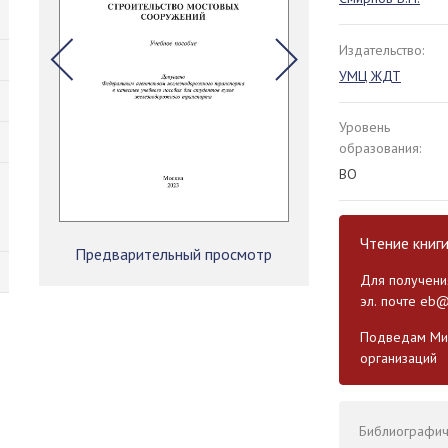
Издательство:
УМЦ ЖДТ
Уровень
образования:
ВО
Чтение книг
Предварительный просмотр
Для получения
эл. почте
eb@
Подведам Мин
организаций
Библиографиче