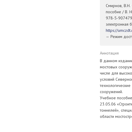
Смирнов, В.Н.
пособие / В. 
978-5-907479-
электронная б
https://umczd
— Режим досту
Аннотация
В данном издани
мостовых сооруже
числе для высок
условий Северной
технологические 
сооружений.
Учебное пособие
23.05.06 «Строит
тоннелей», специ
области мостостр