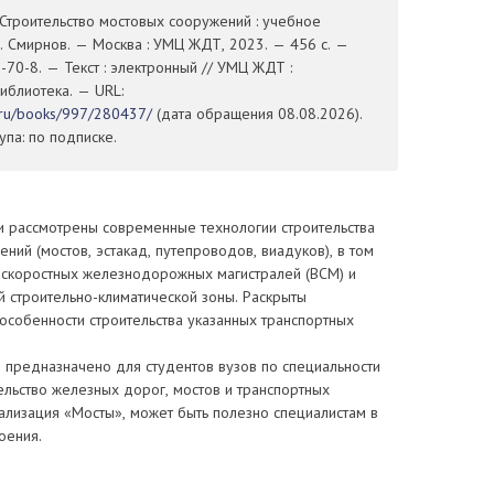
 Строительство мостовых сооружений : учебное
Н. Смирнов. — Москва : УМЦ ЖДТ, 2023. — 456 с. —
70-8. — Текст : электронный // УМЦ ЖДТ :
иблиотека. — URL:
t.ru/books/997/280437/
(дата обращения 08.08.2026).
па: по подписке.
и рассмотрены современные технологии строительства
ний (мостов, эстакад, путепроводов, виадуков), в том
оскоростных железнодорожных магистралей (ВСМ) и
 строительно-климатической зоны. Раскрыты
особенности строительства указанных транспортных
 предназначено для студентов вузов по специальности
ельство железных дорог, мостов и транспортных
ализация «Мосты», может быть полезно специалистам в
оения.