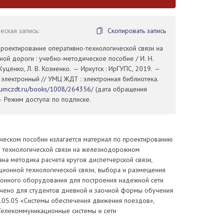
ская запись:
Скопировать запись
Проектирование оперативно-технологической связи на
ной дороги : учебно-методическое пособие / И. Н.
Куценко, Л. В. Козиенко. — Иркутск : ИрГУПС, 2019. —
 : электронный // УМЦ ЖДТ : электронная библиотека.
//umczdt.ru/books/1008/264356/
(дата обращения
— Режим доступа: по подписке.
ческом пособии излагается материал по проектированию
о технологической связи на железнодорожном
ана методика расчета кругов диспетчерской связи,
ционной технологической связи, выбора и размещения
онного оборудования для построения надежной сети
ачено для студентов дневной и заочной формы обучения
3.05.05 «Системы обеспечения движения поездов»,
Телекоммуникационные системы и сети