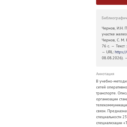
Библиографиче
Чернов, И.Н. 
участке желез
Чернов, С. М. 
76 с. — Текст
— URL:
https:
08.08.2026). 
Аннотация
В учебно-методи
сетей оперативн
транспорте. Опис
организации стан
телекоммуникаци
связи. Предназн
специальности 2
специализации «