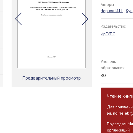
Авторы
Чернов И.Н.
,
Куц
Издательство:
ИрГУПС
Уровень
образования:
ВО
Предварительный просмотр
Чтение книг
Для получения
эл. почте
eb@
Подведам Мин
организаций