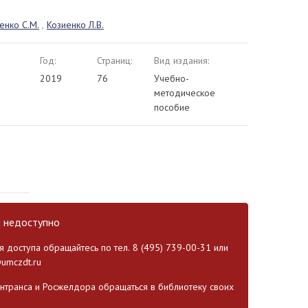
енко С.М.
,
Козиенко Л.В.
Год:
Страниц:
Вид издания:
2019
76
Учебно-
методическое
пособие
и недоступно
 доступа обращайтесь по тел. 8 (495) 739-00-31 или
umczdt.ru
транса и Росжелдора обращаться в библиотеку своих