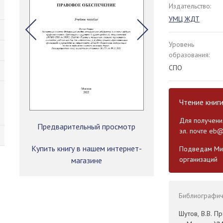
Издательство:
УМЦ ЖДТ
Уровень
образования:
СПО
Чтение книг
Для получения
Предварительный просмотр
эл. почте
eb@
Купить книгу в нашем интернет-
Подведам Мин
организаций
магазине
Библиографиче
Шутов, В.В. П