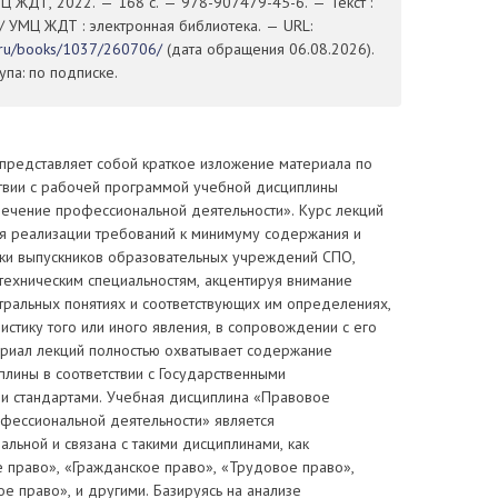
Ц ЖДТ, 2022. — 168 с. — 978-907479-45-6. — Текст :
/ УМЦ ЖДТ : электронная библиотека. — URL:
t.ru/books/1037/260706/
(дата обращения 06.08.2026).
па: по подписке.
представляет собой краткое изложение материала по
ствии с рабочей программой учебной дисциплины
ечение профессиональной деятельности». Курс лекций
я реализации требований к минимуму содержания и
ки выпускников образовательных учреждений СПО,
техническим специальностям, акцентируя внимание
тральных понятиях и соответствующих им определениях,
стику того или иного явления, в сопровождении с его
ериал лекций полностью охватывает содержание
лины в соответствии с Государственными
и стандартами. Учебная дисциплина «Правовое
фессиональной деятельности» является
ьной и связана с такими дисциплинами, как
 право», «Гражданское право», «Трудовое право»,
е право», и другими. Базируясь на анализе