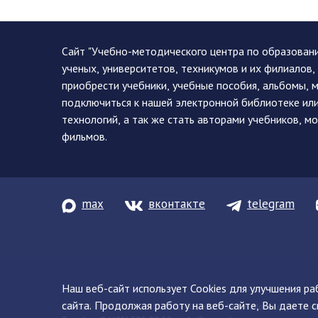
Сайт "Учебно-методического центра по образован
ученых, университетов, техникумов и их филиалов
приобрести учебники, учебные пособия, альбомы, 
подключиться к нашей электронной библиотеке ил
технологий, а так же стать авторами учебников, 
фильмов.
max
вконтакте
telegram
Наш веб-сайт использует Cookies для улучшения р
сайта. Продолжая работу на веб-сайте, Вы даете с
© 2013-2026 ФГБУ ДПО «УМЦ ЖДТ» 105082, г. Москва, ул. Баку