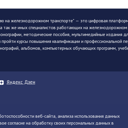
ию на железнодорожном транспорте" — это цифровая платформа
, а так же иных специалистов работающих на железнодорожном
монографии, методические пособия, мультимедийные издания дл
и пройти курсы повышения квалификации и профессиональной п
монографий, альбомов, компьютерных обучающих программ, учеб
Яндекс Дзен
аботоспособности веб-сайта, анализа использования данных
вое согласие на обработку своих персональных данных в
нинская, д. 71