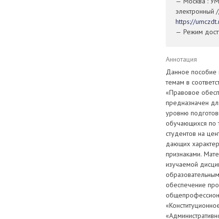
— Москва : УМ
электронный /
https://umczd
— Режим досту
Аннотация
Данное пособие 
темам в соответ
«Правовое обесп
предназначен дл
уровню подготов
обучающихся по 
студентов на цен
дающих характери
признаками. Мат
изучаемой дисцип
образовательным
обеспечение про
общепрофессионал
«Конституционное
«Административно