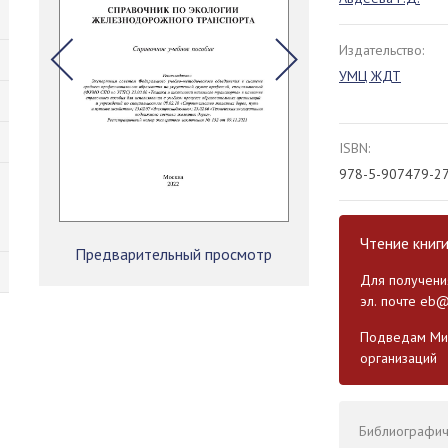
Издательство:
УМЦ ЖДТ
ISBN:
978-5-907479-27
Чтение книг
Предварительный просмотр
Для получения
эл. почте
eb@
Подведам Мин
организаций
Библиографиче