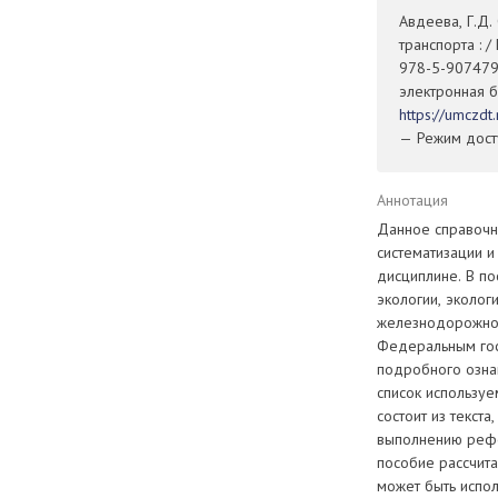
Авдеева, Г.Д
транспорта : 
978-5-907479-
электронная б
https://umczd
— Режим досту
Аннотация
Данное справочн
систематизации и
дисциплине. В по
экологии, эколог
железнодорожном
Федеральным гос
подробного озна
список используе
состоит из текст
выполнению рефе
пособие рассчит
может быть испо