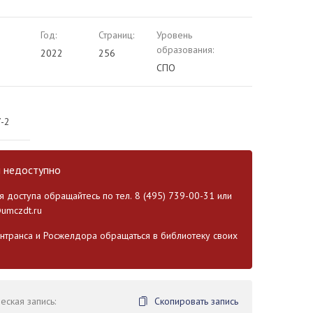
Год:
Страниц:
Уровень
образования:
2022
256
СПО
-2
и недоступно
 доступа обращайтесь по тел. 8 (495) 739-00-31 или
umczdt.ru
транса и Росжелдора обращаться в библиотеку своих
ская запись:
Скопировать запись