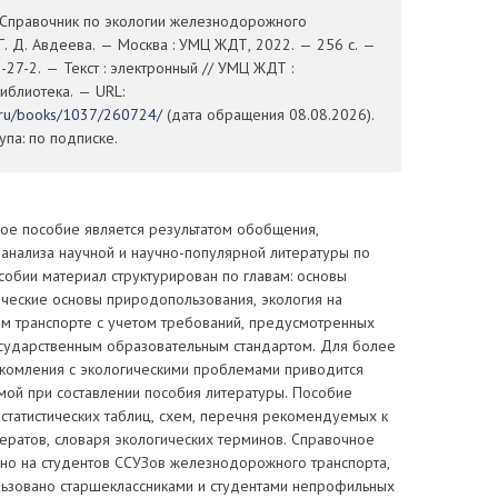
. Справочник по экологии железнодорожного
/ Г. Д. Авдеева. — Москва : УМЦ ЖДТ, 2022. — 256 с. —
27-2. — Текст : электронный // УМЦ ЖДТ :
иблиотека. — URL:
t.ru/books/1037/260724/
(дата обращения 08.08.2026).
па: по подписке.
ое пособие является результатом обобщения,
 анализа научной и научно-популярной литературы по
собии материал структурирован по главам: основы
ические основы природопользования, экология на
 транспорте с учетом требований, предусмотренных
ударственным образовательным стандартом. Для более
комления с экологическими проблемами приводится
мой при составлении пособия литературы. Пособие
а, статистических таблиц, схем, перечня рекомендуемых к
ратов, словаря экологических терминов. Справочное
ано на студентов ССУЗов железнодорожного транспорта,
льзовано старшеклассниками и студентами непрофильных