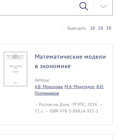
Выводить
10
20
30
Математические модели
в экономике
Авторы:
А.В. Морозова
,
М.А. Мукутадзе
,
В.И.
Полтинников
– Ростов-на-Дону : РГУПС, 2016. –
72 c. – ISBN 978-5-88814-933-1