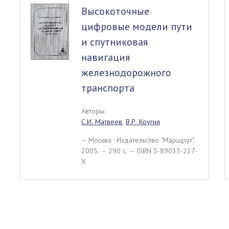
Высокоточные
цифровые модели пути
и спутниковая
навигация
железнодорожного
транспорта
Авторы:
С.И. Матвеев
,
В.Р. Коугия
– Москва : Издательство "Маршрут",
2005. – 290 c. – ISBN 5-89035-227-
Х