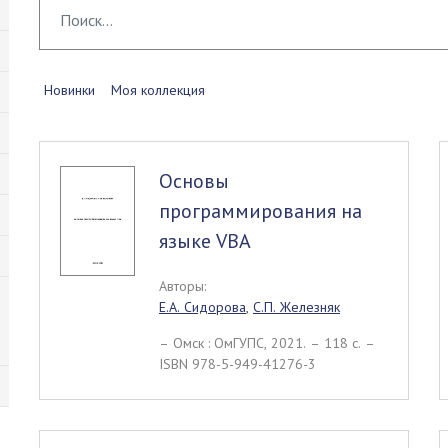
Новинки
Моя коллекция
Основы
программирования на
языке VBA
Авторы:
Е.А. Сидорова
,
С.П. Железняк
– Омск : ОмГУПС, 2021. – 118 c. –
ISBN 978-5-949-41276-3