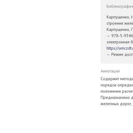
Библиографиче
Карпущенко, 
строения желе
Карпущенко, П
— 978-5-93461
электронная б
https://umczd
— Режим досту
Аннотация
Содержит методи
порядок определ
положения расчет
Предназначено дл
железных дорог, 