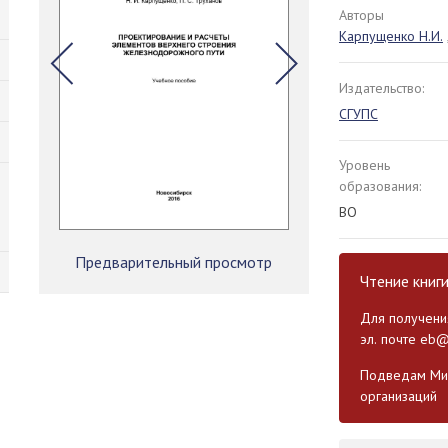
Авторы
Карпущенко Н.И.
Издательство:
СГУПС
Уровень
образования:
ВО
Предварительный просмотр
Чтение книг
Для получения
эл. почте
eb@
Подведам Мин
организаций