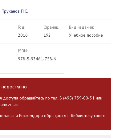
,
Труханов П.С.
Год:
Страниц:
Вид издания:
2016
192
Учебное пособие
ISBN:
978-5-93461-758-6
и недоступно
 доступа обращайтесь по тел. 8 (495) 739-00-31 или
umczdt.ru
транса и Росжелдора обращаться в библиотеку своих