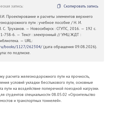
ская запись:
Скопировать запись
Н.И. Проектирование и расчеты элементов верхнего
знодорожного пути : учебное пособие / Н. И.
. С. Труханов. — Новосибирск : СГУПС, 2016. — 192 с.
-758-6. — Текст : электронный // УМЦ ЖДТ :
иблиотека. — URL:
t.ru/books/1127/262304/
(дата обращения 09.08.2026).
па: по подписке.
ку расчета железнодорожного пути на прочность,
ения условий укладки бесстыкового пути, основные
а пути на воздействие поперечной поездной нагрузки.
я студентов специальности 08.05.02 «Строительство
мостов и транспортных тоннелей».