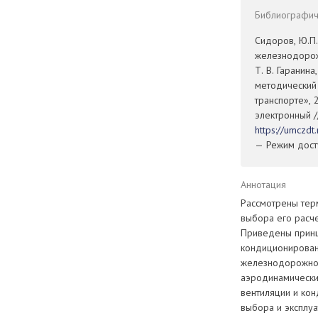
Библиографиче
Сидоров, Ю.П
железнодорожн
Т. В. Гаранина
методический
транспорте», 
электронный /
https://umczd
— Режим досту
Аннотация
Рассмотрены тер
выбора его расч
Приведены принц
кондиционирован
железнодорожног
аэродинамически
вентиляции и ко
выбора и эксплу