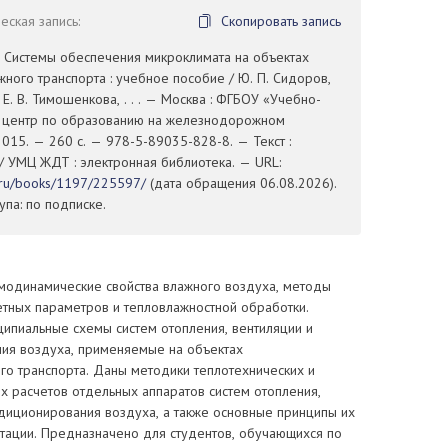
ская запись:
Скопировать запись
. Системы обеспечения микроклимата на объектах
ого транспорта : учебное пособие / Ю. П. Сидоров,
, Е. В. Тимошенкова, . . . — Москва : ФГБОУ «Учебно-
 центр по образованию на железнодорожном
2015. — 260 с. — 978-5-89035-828-8. — Текст :
/ УМЦ ЖДТ : электронная библиотека. — URL:
t.ru/books/1197/225597/
(дата обращения 06.08.2026).
па: по подписке.
модинамические свойства влажного воздуха, методы
етных параметров и тепловлажностной обработки.
ипиальные схемы систем отопления, вентиляции и
ия воздуха, применяемые на объектах
о транспорта. Даны методики теплотехнических и
х расчетов отдельных аппаратов систем отопления,
ндиционирования воздуха, а также основные принципы их
атации. Предназначено для студентов, обучающихся по