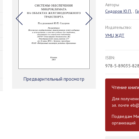
Авторы
Сидоров Ю.П.
,
Г
Издательство:
УМЦ ЖДТ
ISBN:
978-5-89035-82
Предварительный просмотр
Чтение книг
Для получения
эл. почте
eb@
Подведам Мин
организаций