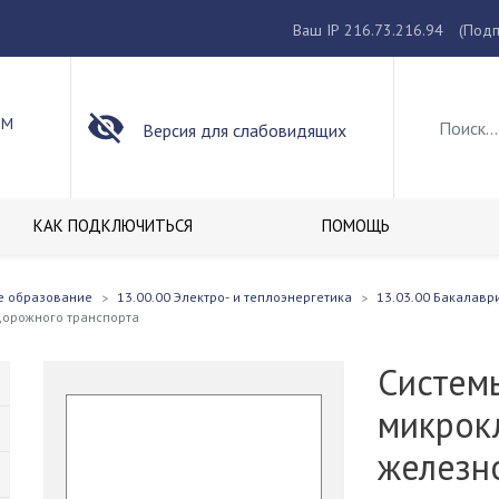
Ваш IP 216.73.216.94
(Подп
ОМ
Версия для слабовидящих
КАК ПОДКЛЮЧИТЬСЯ
ПОМОЩЬ
е образование
13.00.00 Электро- и теплоэнергетика
13.03.00 Бакалавр
дорожного транспорта
Систем
микрок
железн