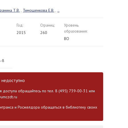
аранина Т.В.
,
Тимошенкова Е.В.
,
..
Год:
Страниц:
Уровень
образования:
2015
260
ВО
8-8
и недоступно
 доступа обращайтесь по тел. 8 (495) 739-00-31 или
umczdt.ru
транса и Росжелдора обращаться в библиотеку своих