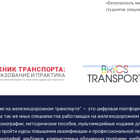
«Безопасность жи
студентов специ
ию на железнодорожном транспорте" — это цифровая платформа
, а так же иных специалистов работающих на железнодорожном
монографии, методические пособия, мультимедийные издания дл
и пройти курсы повышения квалификации и профессиональной п
монографий, альбомов, компьютерных обучающих программ, учеб