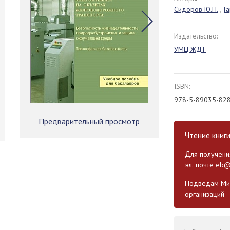
Сидоров Ю.П.
,
Г
Издательство:
УМЦ ЖДТ
ISBN:
978-5-89035-82
Предварительный просмотр
Чтение книг
Для получения
эл. почте
eb@
Подведам Мин
организаций