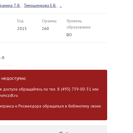
аранина Т.В.
,
Тимошенкова Е.В.
,
..
Год:
Страниц:
Уровень
образования:
2015
260
ВО
8-8
и недоступно
 доступа обращайтесь по тел. 8 (495) 739-00-31 или
umczdt.ru
транса и Росжелдора обращаться в библиотеку своих