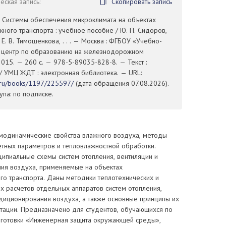
ская запись:
Скопировать запись
. Системы обеспечения микроклимата на объектах
ого транспорта : учебное пособие / Ю. П. Сидоров,
, Е. В. Тимошенкова, . . . — Москва : ФГБОУ «Учебно-
 центр по образованию на железнодорожном
2015. — 260 с. — 978-5-89035-828-8. — Текст :
/ УМЦ ЖДТ : электронная библиотека. — URL:
t.ru/books/1197/225597/
(дата обращения 07.08.2026).
па: по подписке.
модинамические свойства влажного воздуха, методы
етных параметров и тепловлажностной обработки.
ипиальные схемы систем отопления, вентиляции и
ия воздуха, применяемые на объектах
о транспорта. Даны методики теплотехнических и
х расчетов отдельных аппаратов систем отопления,
ндиционирования воздуха, а также основные принципы их
атации. Предназначено для студентов, обучающихся по
готовки «Инженерная защита окружающей среды»,