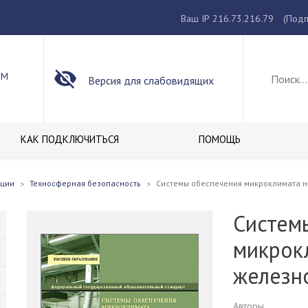
Ваш IP 216.73.216.79
(Подп
ОМ
Версия для слабовидящих
КАК ПОДКЛЮЧИТЬСЯ
ПОМОЩЬ
кции
Техносферная безопасность
Системы обеспечения микроклимата н
Систем
микрок
железн
Авторы