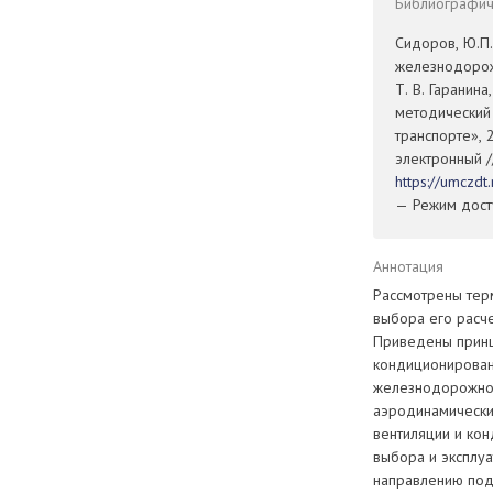
Библиографиче
Сидоров, Ю.П
железнодорожн
Т. В. Гаранина
методический
транспорте», 
электронный /
https://umczd
— Режим досту
Аннотация
Рассмотрены тер
выбора его расч
Приведены принц
кондиционирован
железнодорожног
аэродинамически
вентиляции и ко
выбора и эксплу
направлению под