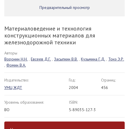
Предварительный просмотр
Материаловедение и технология
конструкционных материалов для
железнодорожной техники
Авторы
Воронин Н.Н.
,
Евсеев Д.Г.
,
Засыпкин В.В.
,
Кузьмина Г.Д.
,
Тонэ Э.Р.
,
Фомин В.А.
Издательство:
Год:
Страниц:
УМЦ ЖДТ
2004
456
Уровень образования:
ISBN:
ВО
5-89035-127-3