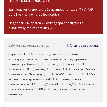
Чтение книги недоступно
Для получения доступа обращайтесь по тел. 8 (495) 739-
00-31 или эл. почте
eb@umczdt.ru
Подведам Минтранса и Росжелдора обращаться в
библиотеку своих организаций
Библиографическая запись:
Скопировать запись
Воронин, Н.Н. Материаловедение и технология
конструкционных материалов для железнодорожной
техники : учебник / Н. Н. Воронин, Д. Г. Евсеев, В. В.
Засыпкин, Г. Д. Кузьмина, Э. Р. Тонэ, В. А. Фомин. — Москва :
Издательство "Маршрут", 2004. — 456 с. — 5-89035-127-3.
— Текст : электронный // УМЦ ЖДТ : электронная
библиотека. — URL:
https://umczdt.ru/books/1203/225567/
(дата обращения 08.08.2026). — Режим доступа: по
подписке.