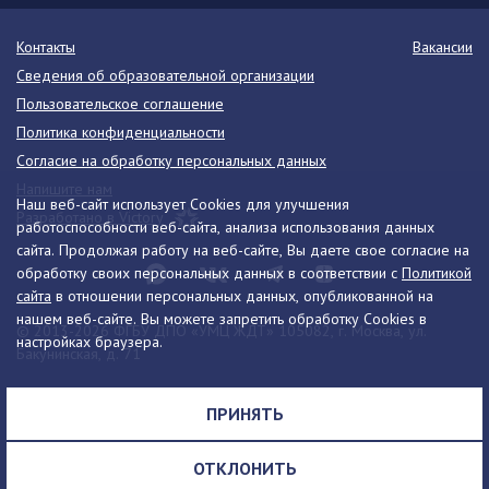
Контакты
Вакансии
Сведения об образовательной организации
Пользовательское соглашение
Политика конфиденциальности
Согласие на обработку персональных данных
Напишите нам
Наш веб-сайт использует Cookies для улучшения
Разработано в Victory
работоспособности веб-сайта, анализа использования данных
сайта. Продолжая работу на веб-сайте, Вы даете свое согласие на
обработку своих персональных данных в соответствии с
Политикой
сайта
в отношении персональных данных, опубликованной на
нашем веб-сайте. Вы можете запретить обработку Cookies в
© 2013-2026 ФГБУ ДПО «УМЦ ЖДТ» 105082, г. Москва, ул.
настройках браузера.
Бакунинская, д. 71
Телефон:
8 (495) 739-00-30
info@umczdt.ru
схема проезда
ПРИНЯТЬ
Все права на материалы, находящиеся на сайте, охраняются в
соответствии с законодательством РФ, в том числе, об авторском
ОТКЛОНИТЬ
праве и смежных правах.