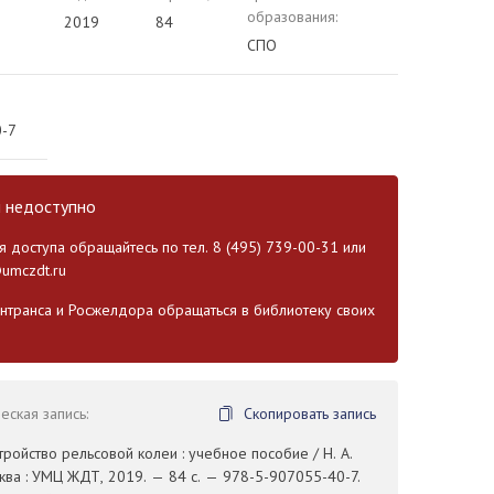
образования:
2019
84
СПО
0-7
и недоступно
 доступа обращайтесь по тел. 8 (495) 739-00-31 или
umczdt.ru
транса и Росжелдора обращаться в библиотеку своих
ская запись:
Скопировать запись
стройство рельсовой колеи : учебное пособие / Н. А.
ква : УМЦ ЖДТ, 2019. — 84 с. — 978-5-907055-40-7.