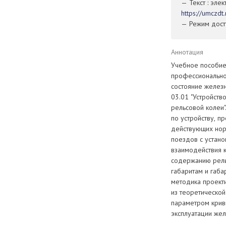
— Текст : эле
https://umczd
— Режим досту
Аннотация
Учебное пособие
профессионально
состояние желез
03.01 "Устройств
рельсовой колеи
по устройству, п
действующих нор
поездов с устан
взаимодействия к
содержанию рельс
габаритам и габа
методика проект
из теоретической
параметром крив
эксплуатации же