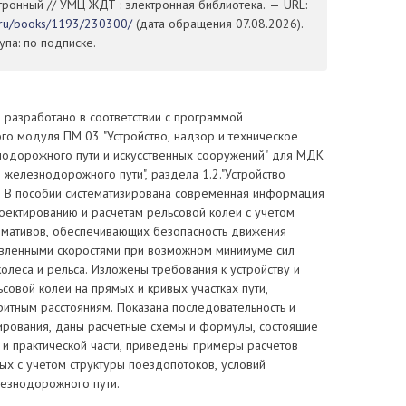
ктронный // УМЦ ЖДТ : электронная библиотека. — URL:
t.ru/books/1193/230300/
(дата обращения 07.08.2026).
па: по подписке.
 разработано в соответствии с программой
го модуля ПМ 03 "Устройство, надзор и техническое
нодорожного пути и искусственных сооружений" для МДК
о железнодорожного пути", раздела 1.2."Устройство
". В пособии систематизирована современная информация
роектированию и расчетам рельсовой колеи с учетом
мативов, обеспечивающих безопасность движения
овленными скоростями при возможном минимуме сил
олеса и рельса. Изложены требования к устройству и
овой колеи на прямых и кривых участках пути,
ритным расстояниям. Показана последовательность и
ирования, даны расчетные схемы и формулы, состоящие
 и практической части, приведены примеры расчетов
ых с учетом структуры поездопотоков, условий
лезнодорожного пути.