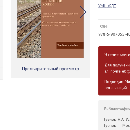
УМЦ ЖДТ
ISBN:
978-5-907055-4
Чтение книг
Для получения
Предварительный просмотр
эл. почте
eb@
Подведам Мин
организаций
Библиографиче
Гуенок, Н.А. У
Гуенок. — Мос