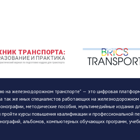
ию на железнодорожном транспорте" — это цифровая платформа
, а так же иных специалистов работающих на железнодорожном
монографии, методические пособия, мультимедийные издания дл
и пройти курсы повышения квалификации и профессиональной п
монографий, альбомов, компьютерных обучающих программ, учеб