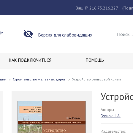
Ваш IP 216.73.216.227
(Подп
ОМ
Версия для слабовидящих
КАК ПОДКЛЮЧИТЬСЯ
ПОМОЩЬ
кции
Строительство железных дорог
Устройство рельсовой колеи
Устрой
Авторы
Гуенок Н.А.
Издательство: