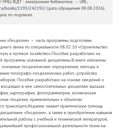
/ УМЦ ЖДТ : электронная библиотека. — URL:
t.ru/books/1193/242192/
(дата обращения 08.08.2026).
па: по подписке.
ина «Геодезия» — часть программы подготовки
днего звена по специальности 08.02.10 «Строительство
путь и путевое хозяйство».Пособие разработано на
й программы указанной дисциплины.В книге изложены
, основные геодезические определения, методы и
ения топографо-геодезических работ, устройство
риборов. Пособие разработано на основе сведений о
и входящих в нее самостоятельных дисциплин: высшая
афия, картография, фотограмметрия, космическая
рная геодезия, применительно к объектам
о транспорта.Издание окажет практическую помощь
дисциплине «Геодезия», а также в приобретении навыков
ятельной работы с учебной и технической литературой,
 дальнейшей профессиональной деятельности техни-ка-