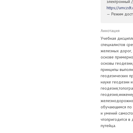
электронный /
https://umczd
— Режим досту
Аннотация
Учебная дисципл
специалистов сре
железных дорог, 
основе примерно
основы геодезии
принципы выполн
геодезических п
науке геодезии 
геодезия,топогр
геодезия,инжене
железнодорожног
обучающимся по 
и умений самосто
чтопригодится в
путейца.