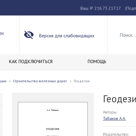
Ваш IP 216.73.217.17
(Подп
ОМ
Версия для слабовидящих
КАК ПОДКЛЮЧИТЬСЯ
ПОМОЩЬ
кции
Строительство железных дорог
Геодезия
Геодез
Авторы
Табаков А.А.
Издательство: