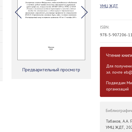
УМЦ ЖДТ
ISBN:
978-5-907206-1
Чтение книг
Для получения
Предварительный просмотр
эл. почте
eb@
Подведам Мин
организаций
Библиографиче
Табаков, А.А. 
УМЦ ЖДТ, 2020