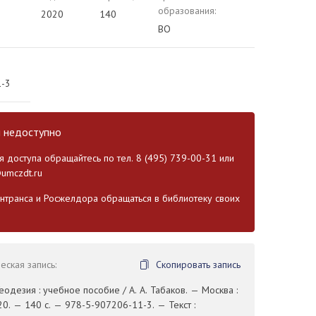
образования:
2020
140
ВО
1-3
и недоступно
 доступа обращайтесь по тел. 8 (495) 739-00-31 или
umczdt.ru
транса и Росжелдора обращаться в библиотеку своих
ская запись:
Скопировать запись
Геодезия : учебное пособие / А. А. Табаков. — Москва :
. — 140 с. — 978-5-907206-11-3. — Текст :