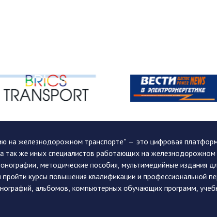
ию на железнодорожном транспорте" — это цифровая платформа
, а так же иных специалистов работающих на железнодорожном
монографии, методические пособия, мультимедийные издания дл
и пройти курсы повышения квалификации и профессиональной п
монографий, альбомов, компьютерных обучающих программ, учеб