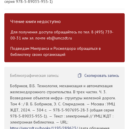
серия 978-5-89035-955-1)
Чтение книги недоступно
Для получения доступа обращайтесь по тел. 8 (495) 739-
00-31 или эл. почте
eb@umczdt.ru
Подведам Минтранса и Росжелдора обращаться в
библиотеку своих организаций
Библиографическая запись:
Скопировать запись
Бобриков, В.Б. Технология, механизация и автоматизация
железнодорожного строительства. В трех частях. Ч. 3.
Возведение объектов инфра- структуры железной дороги.
Том 4 : / В. Б. Бобриков, Э. С. Спиридонов. — Москва : УМЦ
ЖДТ, 2024. — 304 с. — 978-5-907695-28-3 (общая серия
978-5-89035-955-1). — Текст : электронный // УМЦ ЖДТ :
электронная библиотека. — URL:
https://umczdt.ru/books/1193/289623/
(дата обращения