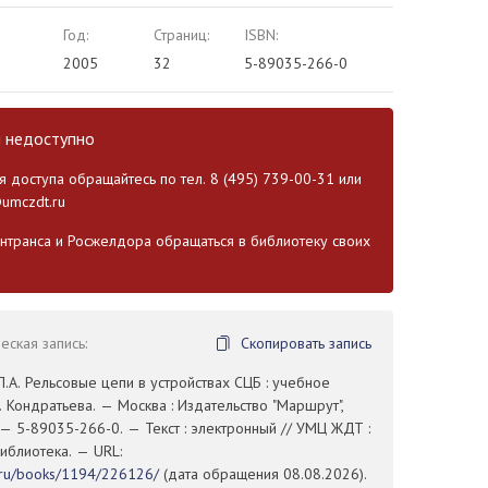
Год:
Страниц:
ISBN:
2005
32
5-89035-266-0
и недоступно
 доступа обращайтесь по тел. 8 (495) 739-00-31 или
umczdt.ru
транса и Росжелдора обращаться в библиотеку своих
ская запись:
Скопировать запись
Л.А. Рельсовые цепи в устройствах СЦБ : учебное
А. Кондратьева. — Москва : Издательство "Маршрут",
 — 5-89035-266-0. — Текст : электронный // УМЦ ЖДТ :
иблиотека. — URL:
t.ru/books/1194/226126/
(дата обращения 08.08.2026).