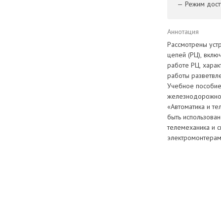
— Режим досту
Аннотация
Рассмотрены устр
цепей (РЦ), вклю
работе РЦ, харак
работы разветвл
Учебное пособие
железнодорожног
«Автоматика и т
быть использован
телемеханика и с
электромонтерами