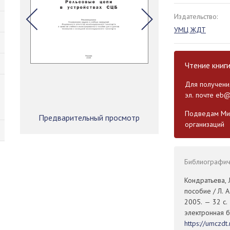
Издательство:
УМЦ ЖДТ
Чтение книг
Для получения
эл. почте
eb@
Подведам Мин
Предварительный просмотр
организаций
Библиографиче
Кондратьева, 
пособие / Л. 
2005. — 32 с.
электронная б
https://umczd