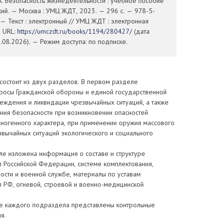
А. Безопасность жизнедеятельности : учебное пособие
ский. — Москва : УМЦ ЖДТ, 2023. — 296 с. — 978-5-
— Текст : электронный // УМЦ ЖДТ : электронная
— URL:
https://umczdt.ru/books/1194/280427/
(дата
08.2026). — Режим доступа: по подписке.
состоит из двух разделов. В первом разделе
росы Гражданской обороны и единой государственной
еждения и ликвидации чрезвычайных ситуаций, а также
ния безопасности при возникновении опасностей
хногенного характера, при применении оружия массового
вычайных ситуаций экологического и социального
ле изложена информация о составе и структуре
 Российской Федерации, системе комплектования,
ости и военной службе, материалы по уставам
 РФ, огневой, строевой и военно-медицинской
це каждого подраздела представлены контрольные
я.