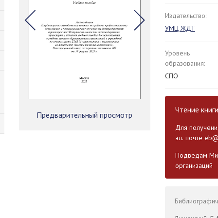
Издательство:
УМЦ ЖДТ
Уровень
образования:
СПО
Чтение книг
Предварительный просмотр
Для получения
эл. почте
eb@
Подведам Мин
организаций
Библиографиче