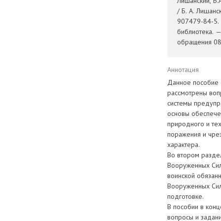
Лишанский, Б.
/ Б. А. Лишан
907479-84-5. 
библиотека. 
обращения 08.
Аннотация
Данное пособие 
рассмотрены воп
системы предупр
основы обеспече
природного и те
поражения и чрез
характера.
Во втором разде
Вооруженных Сил
воинской обязанн
Вооруженных Сил
подготовке.
В пособии в кон
вопросы и задани