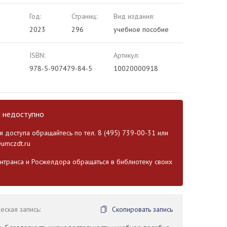
Год:
Страниц:
Вид издания:
2023
296
учебное пособие
ISBN:
Артикул:
978-5-907479-84-5
10020000918
и недоступно
 доступа обращайтесь по тел. 8 (495) 739-00-31 или
umczdt.ru
транса и Росжелдора обращаться в библиотеку своих
ская запись:
Скопировать запись