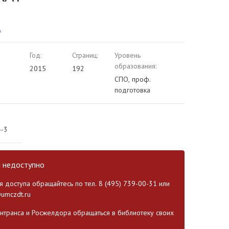
.
Год:
Страниц:
Уровень
образования:
2015
192
СПО, проф.
подготовка
4-3
и недоступно
 доступа обращайтесь по тел. 8 (495) 739-00-31 или
umczdt.ru
транса и Росжелдора обращаться в библиотеку своих