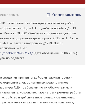
ская запись:
Скопировать запись
 В.Ю. Технология ремонтно-регулировочных работ
риборов систем СЦБ и ЖАТ : учебное пособие / В. Ю.
 — Москва : ФГБОУ «Учебно-методический центр по
на железнодорожном транспорте», 2015. — 192 с. —
94-3. — Текст : электронный // УМЦ ЖДТ :
иблиотека. — URL:
t.ru/books/1194/39324/
(дата обращения 08.08.2026).
па: по подписке.
 сведения, принципы действия, электрические и
актеристики электромагнитных реле, датчиков,
паратуры СЦБ, требования по их обслуживанию и
ы назначение, устройство, параметры и режимы работы
 устройство и действие перегонных и станционных
при различных видах тяги, в том числе тональных,