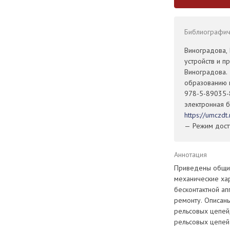
Библиографиче
Виноградова,
устройств и п
Виноградова.
образованию 
978-5-89035-8
электронная б
https://umczd
— Режим досту
Аннотация
Приведены общие
механические хар
бесконтактной ап
ремонту. Описан
рельсовых цепей,
рельсовых цепей 