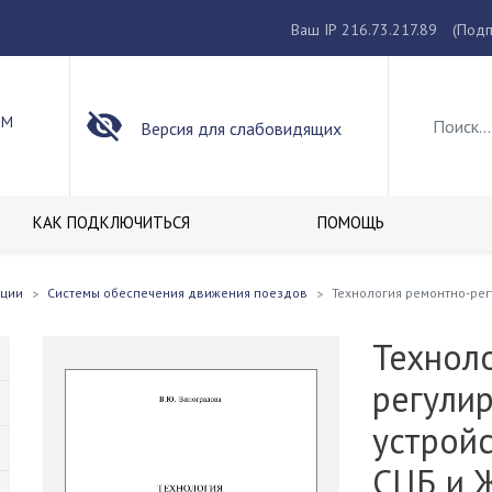
Ваш IP 216.73.217.89
(Подп
ОМ
Версия для слабовидящих
КАК ПОДКЛЮЧИТЬСЯ
ПОМОЩЬ
кции
Системы обеспечения движения поездов
Технология ремонтно-рег
Технол
регули
устройс
СЦБ и 