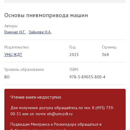
Основы пневмопривода машин
Авторы
Гринчар Н.Г.
,
Зайцева Н.А.
Издательство:
Год:
Страниц:
УМЦ ЖДТ
2015
364
Уровень образования:
ISBN:
ВО
978-5-89035-800-4
Чтение книги недоступно
Для получения доступа обращайтесь по тел. 8 (495) 739-
00-31 или эл. почте
eb@umczdt.ru
Подведам Минтранса и Росжелдора обращаться в