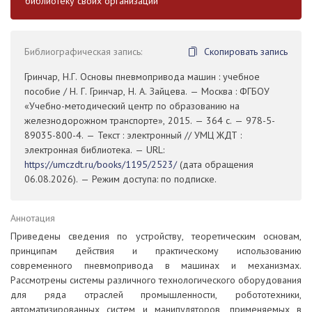
библиотеку своих организаций
Библиографическая запись:
Скопировать запись
Гринчар, Н.Г. Основы пневмопривода машин : учебное
пособие / Н. Г. Гринчар, Н. А. Зайцева. — Москва : ФГБОУ
«Учебно-методический центр по образованию на
железнодорожном транспорте», 2015. — 364 с. — 978-5-
89035-800-4. — Текст : электронный // УМЦ ЖДТ :
электронная библиотека. — URL:
https://umczdt.ru/books/1195/2523/
(дата обращения
06.08.2026). — Режим доступа: по подписке.
Аннотация
Приведены сведения по устройству, теоретическим основам,
принципам действия и практическому использованию
современного пневмопривода в машинах и механизмах.
Рассмотрены системы различного технологического оборудования
для ряда отраслей промышленности, робототехники,
автоматизированных систем и манипуляторов, применяемых в