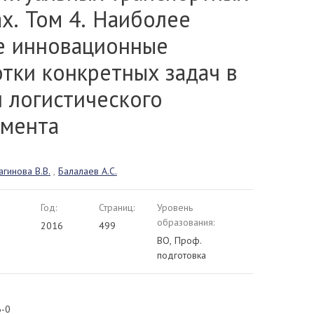
х. Том 4. Наиболее
е инновационные
тки конкретных задач в
 логистического
мента
агинова В.В.
,
Балалаев А.С.
Год:
Страниц:
Уровень
образования:
2016
499
ВО, Проф.
подготовка
6-0