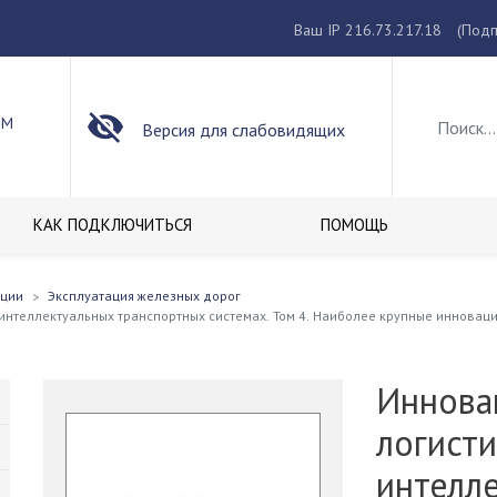
Ваш IP 216.73.217.18
(Подп
ОМ
Версия для слабовидящих
КАК ПОДКЛЮЧИТЬСЯ
ПОМОЩЬ
кции
Эксплуатация железных дорог
нтеллектуальных транспортных системах. Том 4. Наиболее крупные инноваци
Иннова
логист
интелл