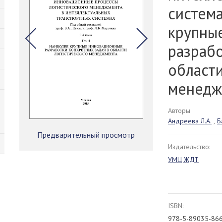
система
крупны
разрабо
области
менедж
Авторы
Андреева Л.А.
,
Б
Предварительный просмотр
Издательство:
УМЦ ЖДТ
ISBN:
978-5-89035-86