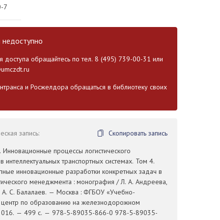
0-7
и недоступно
 доступа обращайтесь по тел. 8 (495) 739-00-31 или
umczdt.ru
транса и Росжелдора обращаться в библиотеку своих
ская запись:
Скопировать запись
. Инновационные процессы логистического
 интеллектуальных транспортных системах. Том 4.
пные инновационные разработки конкретных задач в
тического менеджмента : монография / Л. А. Андреева,
а, А. С. Балалаев. — Москва : ФГБОУ «Учебно-
 центр по образованию на железнодорожном
2016. — 499 с. — 978-5-89035-866-0 978-5-89035-