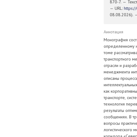
870-7. — Текс
— URL:
https:
08.08.2026). 
Аннотация
Монография сост
определенному н
томе рассматрив
транспортного ме
отрасли и разраб
менеджмента инт
описаны процесс
интеллектуальных
как корпоративн
транспорте, сис
технология перев
результаты оптим
сообщениях. В т
вопросы практич
логистического 
коридора «Север