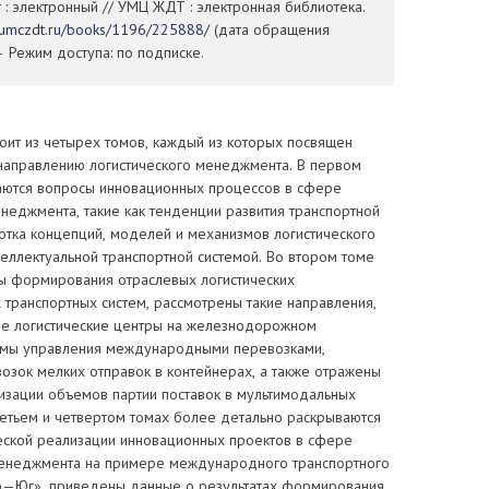
т : электронный // УМЦ ЖДТ : электронная библиотека.
//umczdt.ru/books/1196/225888/
(дата обращения
— Режим доступа: по подписке.
оит из четырех томов, каждый из которых посвящен
аправлению логистического менеджмента. В первом
аются вопросы инновационных процессов в сфере
неджмента, такие как тенденции развития транспортной
отка концепций, моделей и механизмов логистического
еллектуальной транспортной системой. Во втором томе
ы формирования отраслевых логистических
 транспортных систем, рассмотрены такие направления,
ые логистические центры на железнодорожном
темы управления международными перевозками,
озок мелких отправок в контейнерах, а также отражены
изации объемов партии поставок в мультимодальных
ретьем и четвертом томах более детально раскрываются
еской реализации инновационных проектов в сфере
менеджмента на примере международного транспортного
—Юг», приведены данные о результатах формирования