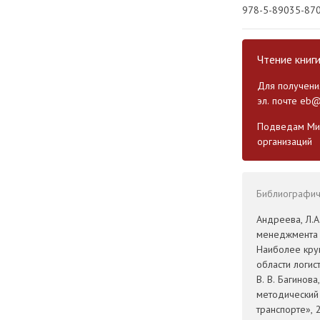
978-5-89035-87
Чтение книг
Для получения
эл. почте
eb@
Подведам Мин
организаций
Библиографиче
Андреева, Л.А
менеджмента в
Наиболее кру
области логис
В. В. Багинов
методический
транспорте», 