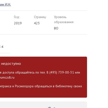
ин И.Н.
Год:
Страниц:
Уровень
образования:
2019
423
ВО
-4
и недоступно
 доступа обращайтесь по тел. 8 (495) 739-00-31 или
umczdt.ru
транса и Росжелдора обращаться в библиотеку своих