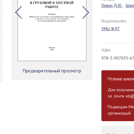
Левин Д.Ю.
,
Шапк
Издательство:
УМЦ ЖДТ
ISBN:
978-5-907055-67
Предварительный просмотр
Чтение книг
Для получения
эл. почте
eb@
Подведам Мин
организаций