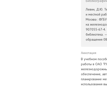
Библиографиче
Левин, Д.Ю. Т
и местной раб
Москва : ФГБ
на железнодо
907055-67-4. 
библиотека. 
обращения 08.
Аннотация
В учебном пособ
работы в ОАО "Р
железнодорожных
обеспечение, ав
планирование ме
использования в