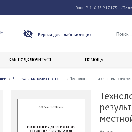
Ваш IP 216.73.217.175
(Подп
ОМ
Версия для слабовидящих
КАК ПОДКЛЮЧИТЬСЯ
ПОМОЩЬ
кции
Эксплуатация железных дорог
Технология достижения высоких рез
Технол
результ
местно
Авторы