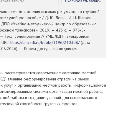
ская запись:
Скопировать запись
ехнология достижения высоких результатов в грузовой
оте : учебное пособие / Д. Ю. Левин, И. Н. Шапкин. —
У ДПО «Учебно-методический центр по образованию
рожном транспорте», 2019. — 423 с. — 978-5-
— Текст : электронный // УМЦ ЖДТ : электронная
— URL:
https://umczdt.ru/books/1196/230308/
(дата
08.2026). — Режим доступа: по подписке.
ии рассматривается современное состояние местной
ЖД", влияние реформирования отрасли на рынок
 услуг и организацию местной работы, информационное
томатизированные системы организации местной работы,
стной работы и создание условий для максимального
ыгрузочной способности грузовых фронтов.