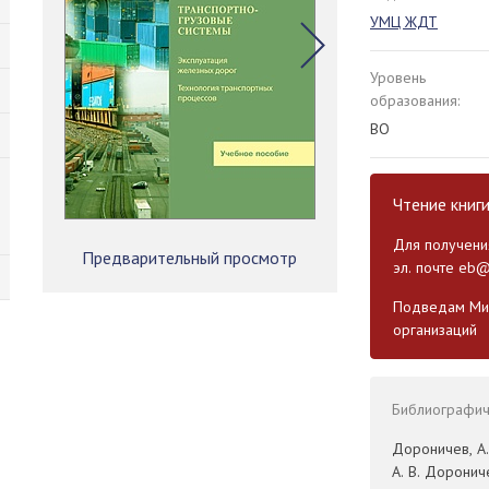
УМЦ ЖДТ
Уровень
образования:
ВО
Чтение книг
Для получения
Предварительный просмотр
эл. почте
eb@
Подведам Мин
организаций
Библиографиче
Дороничев, А.
А. В. Дорониче