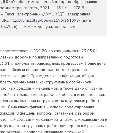
У ДПО «Учебно методический центр по образованию
рожном транспорте», 2021. — 184 с. — 978-5-
— Текст : электронный // УМЦ ЖДТ : электронная
— URL:
https://umczdt.ru/books/1196/251695/
(дата
08.2026). — Режим доступа: по подписке.
 соответствует ФГОС ВО по специальности 23.05.04
елезных дорог» и по направлению подготовки
.03.01 «Технология транспортных процессов». Приведены
нные с общими понятиями транспортно-грузовых
 классификацией. Приведена классификация, общая
область применения и конструктивные особенности
узочных средств и механизмов, а также дано описание
стройств, технологии их работы и области использования.
нология выполнения погрузочно-разгрузочных работ с
ами. Дана классификация и основы проектирования
 складов. Освещены вопросы, связанные с выбором
узочных средств и механизмов, а также с механизацией и
погрузочно-разгрузочных работ при перевозке различных
кже освещены вопросы, связанные с техникой