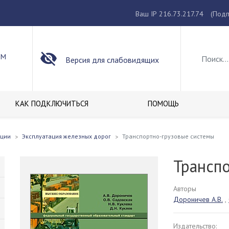
Ваш IP 216.73.217.74
(Подп
ОМ
Версия для слабовидящих
КАК ПОДКЛЮЧИТЬСЯ
ПОМОЩЬ
кции
Эксплуатация железных дорог
Транспортно-грузовые системы
Трансп
Авторы
Дороничев А.В.
,
Издательство: