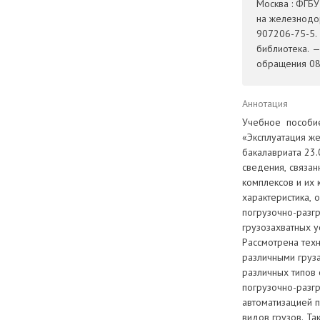
Москва : ФГБ
на железнодо
907206-75-5. 
библиотека. 
обращения 08.
Аннотация
Учебное пособие
«Эксплуатация ж
бакалавриата 23
сведения, связа
комплексов и их
характеристика, 
погрузочно-разгр
грузозахватных у
Рассмотрена тех
различными груз
различных типов
погрузочно-разгр
автоматизацией 
видов грузов. Та