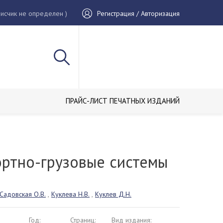
исчик не определен )
Регистрация / Авторизация
ПРАЙС-ЛИСТ ПЕЧАТНЫХ ИЗДАНИЙ
ортно-грузовые системы
Садовская О.В.
,
Куклева Н.В.
,
Куклев Д.Н.
Год:
Страниц:
Вид издания: