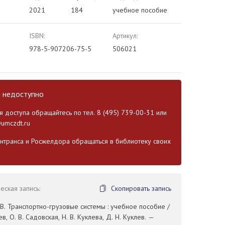
2021
184
учебное пособие
ISBN:
Артикул:
978-5-907206-75-5
506021
и недоступно
 доступа обращайтесь по тел. 8 (495) 739-00-31 или
umczdt.ru
транса и Росжелдора обращаться в библиотеку своих
ская запись:
Скопировать запись
В. Транспортно-грузовые системы : учебное пособие /
в, О. В. Садовская, Н. В. Куклева, Д. Н. Куклев. —