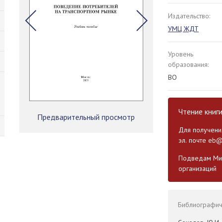
Издательство:
УМЦ ЖДТ
Уровень
образования:
ВО
Чтение книг
Предварительный просмотр
Для получения
эл. почте
eb@
Подведам Мин
организаций
Библиографиче