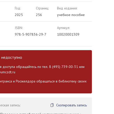
Год:
Страниц:
Вид издания:
2025
256
учебное пособие
ISBN:
Артикул:
978-5-907836-29-7
10020001309
и недоступно
 доступа обращайтесь по тел. 8 (495) 739-00-31 или
umczdt.ru
транса и Росжелдора обращаться в библиотеку своих
ская запись:
Скопировать запись