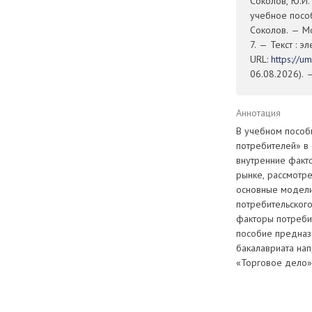
Соколов, Ю.И.
учебное пособи
Соколов. — М
7. — Текст : 
URL:
https://u
06.08.2026). 
Аннотация
В учебном пособ
потребителей» в
внутренние факт
рынке, рассмотр
основные модели
потребительског
факторы потреби
пособие предназ
бакалавриата на
«Торговое дело»