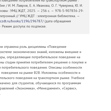
 Поведение потребителей на транспортном рынке :
е / И. М. Лавров, Е. А. Иванова, О. Г. Чуверина, Ю. И.
осква : УМЦ ЖДТ, 2025. — 256 с. — 978-5-907836-29-
электронный // УМЦ ЖДТ : электронная библиотека. —
mczdt.ru/books/1196/296787/
(дата обращения
— Режим доступа: по подписке.
ии отражена роль дисциплины «Поведение
 системе экономических знаний, изложены внешние и
оры, определяющие потребительское поведение на
ены стадии принятия потребителем решения о покупке и
 потребительского поведения. Описаны особенности
о поведения на рынке В2В. Изложены особенности и
тельского поведения на транспортном рынке. Учебное
начено для студентов, обучающихся по программам
правлений «Экономика», «Менеджмент», «Сервис»,
.