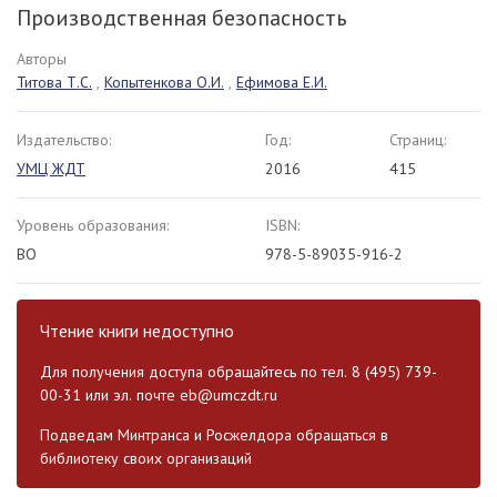
Производственная безопасность
Авторы
Титова Т.С.
,
Копытенкова О.И.
,
Ефимова Е.И.
Издательство:
Год:
Страниц:
УМЦ ЖДТ
2016
415
Уровень образования:
ISBN:
ВО
978-5-89035-916-2
Чтение книги недоступно
Для получения доступа обращайтесь по тел. 8 (495) 739-
00-31 или эл. почте
eb@umczdt.ru
Подведам Минтранса и Росжелдора обращаться в
библиотеку своих организаций