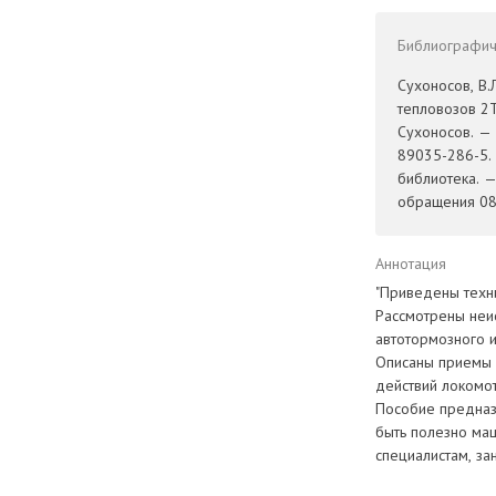
Библиографиче
Сухоносов, В.
тепловозов 2Т
Сухоносов. — 
89035-286-5. 
библиотека. 
обращения 08.
Аннотация
"Приведены техн
Рассмотрены неис
автотормозного и
Описаны приемы 
действий локомот
Пособие предназ
быть полезно ма
специалистам, за