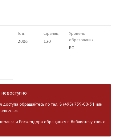
Год:
Страниц:
Уровень
образования:
2006
130
ВО
и недоступно
 доступа обращайтесь по тел. 8 (495) 739-00-31 или
umczdt.ru
транса и Росжелдора обращаться в библиотеку своих