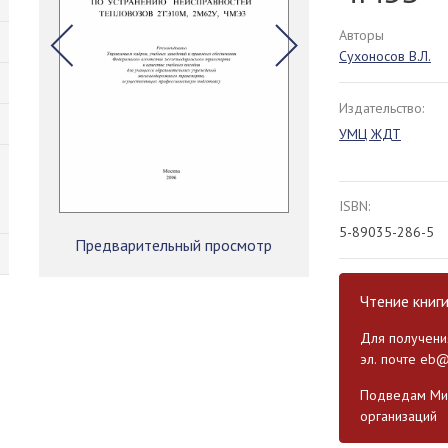
Авторы
Сухоносов В.Л.
Издательство:
УМЦ ЖДТ
ISBN:
5-89035-286-5
Предварительный просмотр
Чтение книг
Для получения
эл. почте
eb@
Подведам Мин
организаций