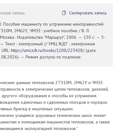
ская запись:
Скопировать запись
Л. Пособие машинисту по устранению неисправностей
Э10М, 2М62У, ЧМЭЗ : учебное пособие / В. Л.
Москва : Издательство "Маршрут", 2006. — 130 с. — 5-
— Текст : электронный // УМЦ ЖДТ : электронная
— URL:
https://umczdt.ru/books/1200/223428/
(дата
08.2026). — Режим доступа: по подписке.
ические данные тепловозов 2ТЭ10М, 2М62У и ЧМЭЗ.
правности в электрических цепях тепловозов, дизелей,
 другого оборудования и способы их устранения.
вождения одиночных и сдвоенных поездов и порядок
ивных бригад в нештатных ситуациях.
начено учащимся дорожных технических школ, может
шинистам и помощникам машинистов тепловозов, а также
нимающимся эксплуатацией тепловозов."