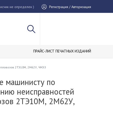
исчик не определен )
Регистрация / Авторизация
ПРАЙС-ЛИСТ ПЕЧАТНЫХ ИЗДАНИЙ
епловозов 2ТЭ10М, 2М62У, ЧМЭЗ
е машинисту по
ению неисправностей
озов 2ТЭ10М, 2М62У,