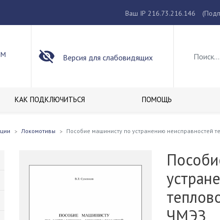
Ваш IP 216.73.216.146
(Подп
ОМ
Версия для слабовидящих
КАК ПОДКЛЮЧИТЬСЯ
ПОМОЩЬ
кции
Локомотивы
Пособие машинисту по устранению неисправностей т
Пособи
устран
теплов
ЧМЭЗ