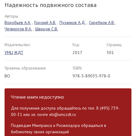
Надежность подвижного состава
Авторы
Воробьев А.А.
,
Горский А.В.
,
Пузанков А.Д.
,
Скребков А.В.
,
Четвергов В.А.
,
Швецов С.В.
Издательство:
Год:
Страниц:
УМЦ ЖДТ
2017
301
Уровень образования:
ISBN:
ВО
978-5-89035-978-0
Чтение книги недоступно
Для получения доступа обращайтесь по тел. 8 (495) 739-
00-31 или эл. почте
eb@umczdt.ru
Подведам Минтранса и Росжелдора обращаться в
библиотеку своих организаций