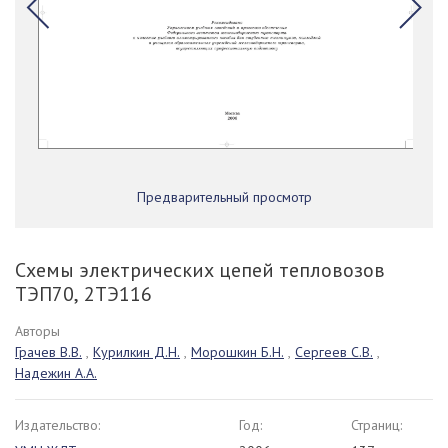
Предварительный просмотр
Схемы электрических цепей тепловозов
ТЭП70, 2ТЭ116
Авторы
Грачев В.В.
,
Курилкин Д.Н.
,
Морошкин Б.Н.
,
Сергеев С.В.
,
Надежин А.А.
Издательство:
Год:
Страниц: