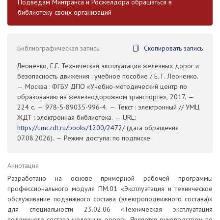
Подведам Минтранса и Росжелдора обращаться в
библиотеку своих организаций
Библиографическая запись:
Скопировать запись
Леоненко, Е.Г. Техническая эксплуатация железных дорог и
безопасность движения : учебное пособие / Е. Г. Леоненко.
— Москва : ФГБУ ДПО «Учебно-методический центр по
образованию на железнодорожном транспорте», 2017. —
224 с. — 978-5-89035-996-4. — Текст : электронный // УМЦ
ЖДТ : электронная библиотека. — URL:
https://umczdt.ru/books/1200/2472/
(дата обращения
07.08.2026). — Режим доступа: по подписке.
Аннотация
Разработано на основе примерной рабочей программы
профессионального модуля ПМ.01 «Эксплуатация и техническое
обслуживание подвижного состава (электроподвижного состава)»
для специальности 23.02.06 «Техническая эксплуатация
подвижного состава железных дорог». Является руководством по