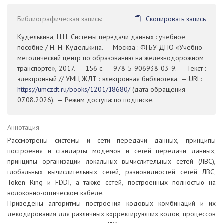
Библиографическая запись:
Скопировать запись
Куделькина, Н.Н. Системы передачи данных : учебное
пособие / Н. Н. Куделькина. — Москва : ФГБУ ДПО «Учебно-
методический центр по образованию на железнодорожном
транспорте», 2017. — 156 с. — 978-5-906938-03-9. — Текст :
электронный // УМЦ ЖДТ : электронная библиотека. — URL:
https://umczdt.ru/books/1201/18680/
(дата обращения
07.08.2026). — Режим доступа: по подписке.
Аннотация
Рассмотрены системы и сети передачи данных, принципы
построения и стандарты модемов и сетей передачи данных,
принципы организации локальных вычислительных сетей (ЛВС),
глобальных вычислительных сетей, разновидностей сетей ЛВС,
Token Ring и FDDI, а также сетей, построенных полностью на
волоконно-оптическом кабеле.
Приведены алгоритмы построения кодовых комбинаций и их
декодирования для различных корректирующих кодов, процессов