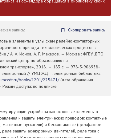
транса и Росжелдора обращаться в библиотеку своих
ская запись:
Скопировать запись
иповые элементы и узлы схем релейно-контакторных
ктрического привода технологических процессов :
ие / А. А. Ионов, А. Г. Макаров. — Москва : ФГБУ ДПО
дический центр по образованию на
ном транспорте», 2018. — 183 с. — 978-5-906938-
 : электронный // УМЦ ЖДТ : электронная библиотека.
//umczdt.ru/books/1201/225471/
(дата обращения
— Режим доступа: по подписке.
ммутирующие устройства как основные элементы в
равления и защиты электрических приводов: контактные
ы, магнитные пускатели) и бесконтактные (трехфазное
 реле защиты асинхронных двигателей, реле тока с
ни и др.). Рассмотрены вопросы возникновения