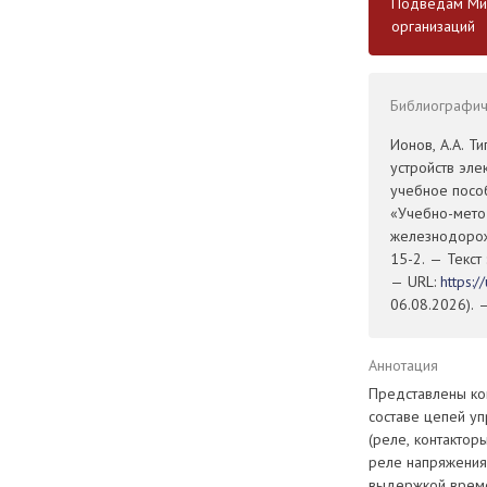
Подведам Мин
организаций
Библиографиче
Ионов, А.А. Т
устройств эле
учебное пособ
«Учебно-мето
железнодорож
15-2. — Текст
— URL:
https:
06.08.2026). 
Аннотация
Представлены ко
составе цепей уп
(реле, контактор
реле напряжения,
выдержкой време