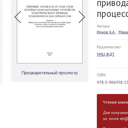
привод
процес
Авторы
Ионов А.А.
,
Макар
Издательство:
УМЦ ЖДТ
Предварительный просмотр
ISBN:
978-5-906938-1
Чтение книг
Для получения
эл. почте
eb@