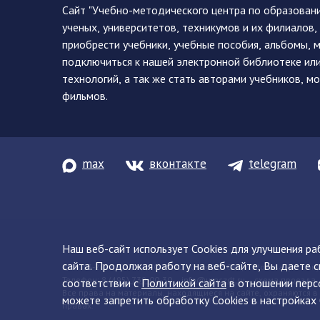
Сайт "Учебно-методического центра по образован
ученых, университетов, техникумов и их филиалов
приобрести учебники, учебные пособия, альбомы, 
подключиться к нашей электронной библиотеке ил
технологий, а так же стать авторами учебников, 
фильмов.
max
вконтакте
telegram
Наш веб-сайт использует Cookies для улучшения р
сайта. Продолжая работу на веб-сайте, Вы даете с
© 2013-2026 ФГБУ ДПО «УМЦ ЖДТ» 105082, г. Москва, ул. Баку
Телефон:
8 (495) 739-00-30
info@umczdt.ru
схема проезда
соответствии с
Политикой сайта
в отношении перс
Все права на материалы, находящиеся на сайте, охраняются в
можете запретить обработку Cookies в настройках 
правах.