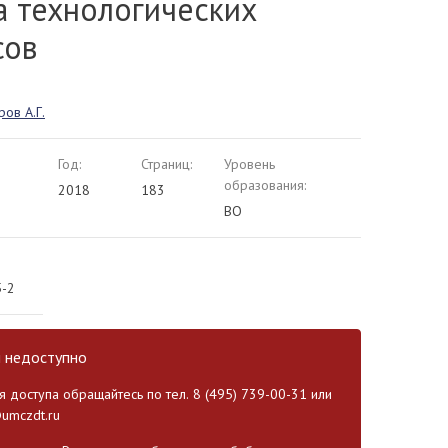
а технологических
сов
ов А.Г.
Год:
Страниц:
Уровень
образования:
2018
183
ВО
5-2
и недоступно
 доступа обращайтесь по тел. 8 (495) 739-00-31 или
umczdt.ru