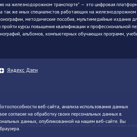
ию на железнодорожном транспорте" — это цифровая платформа
, а так же иных специалистов работающих на железнодорожном
монографии, методические пособия, мультимедийные издания дл
и пройти курсы повышения квалификации и профессиональной п
монографий, альбомов, компьютерных обучающих программ, учеб
Яндекс Дзен
аботоспособности веб-сайта, анализа использования данных
вое согласие на обработку своих персональных данных в
нинская, д. 71
ональных данных, опубликованной на нашем веб-сайте. Вы
 соответствии с законодательством РФ, в том числе, об авторском праве и см
браузера.