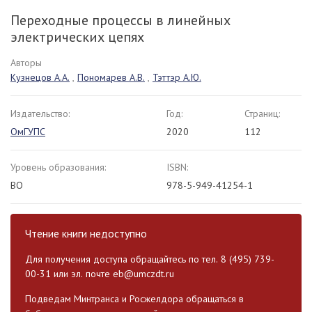
Переходные процессы в линейных
электрических цепях
Авторы
Кузнецов А.А.
,
Пономарев А.В.
,
Тэттэр А.Ю.
Издательство:
Год:
Страниц:
ОмГУПС
2020
112
Уровень образования:
ISBN:
ВО
978-5-949-41254-1
Чтение книги недоступно
Для получения доступа обращайтесь по тел. 8 (495) 739-
00-31 или эл. почте
eb@umczdt.ru
Подведам Минтранса и Росжелдора обращаться в