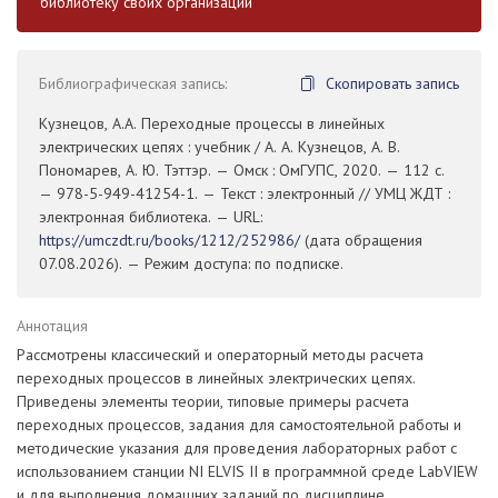
библиотеку своих организаций
Библиографическая запись:
Скопировать запись
Кузнецов, А.А. Переходные процессы в линейных
электрических цепях : учебник / А. А. Кузнецов, А. В.
Пономарев, А. Ю. Тэттэр. — Омск : ОмГУПС, 2020. — 112 с.
— 978-5-949-41254-1. — Текст : электронный // УМЦ ЖДТ :
электронная библиотека. — URL:
https://umczdt.ru/books/1212/252986/
(дата обращения
07.08.2026). — Режим доступа: по подписке.
Аннотация
Рассмотрены классический и операторный методы расчета
переходных процессов в линейных электрических цепях.
Приведены элементы теории, типовые примеры расчета
переходных процессов, задания для самостоятельной работы и
методические указания для проведения лабораторных работ с
использованием станции NI ELVIS II в программной среде LabVIEW
и для выполнения домашних заданий по дисциплине