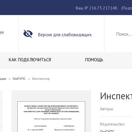
Ваш IP 216.73.217.148
(Подп
ОМ
Версия для слабовидящих
КАК ПОДКЛЮЧИТЬСЯ
ПОМОЩЬ
кции
ОмГУПС
Инспектор
Инспек
Авторы
Издательство:
ОмГУПС