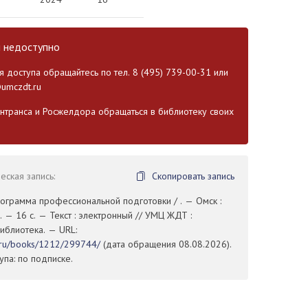
и недоступно
 доступа обращайтесь по тел. 8 (495) 739-00-31 или
umczdt.ru
транса и Росжелдора обращаться в библиотеку своих
ская запись:
Скопировать запись
рограмма профессиональной подготовки / . — Омск :
 — 16 с. — Текст : электронный // УМЦ ЖДТ :
иблиотека. — URL:
t.ru/books/1212/299744/
(дата обращения 08.08.2026).
па: по подписке.