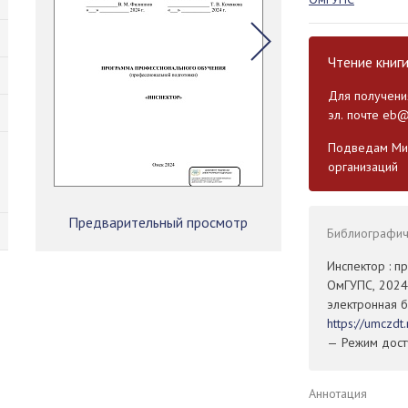
Чтение книг
Для получения
эл. почте
eb@
Подведам Мин
организаций
Предварительный просмотр
Библиографиче
Инспектор : п
ОмГУПС, 2024.
электронная б
https://umczd
— Режим досту
Аннотация