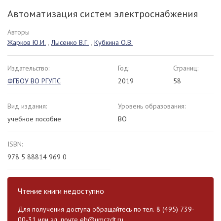
Автоматизация систем электроснабжения
Авторы
Жарков Ю.И.
,
Лысенко В.Г.
,
Кубкина О.В.
Издательство:
Год:
Страниц:
ФГБОУ ВО РГУПС
2019
58
Вид издания:
Уровень образования:
учебное пособие
ВО
ISBN:
978 5 88814 969 0
Чтение книги недоступно
Для получения доступа обращайтесь по тел. 8 (495) 739-
00-31 или эл. почте
eb@umczdt.ru