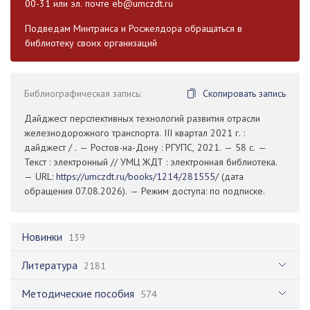
00-31 или эл. почте
eb@umczdt.ru
Подведам Минтранса и Росжелдора обращаться в
библиотеку своих организаций
Библиографическая запись:
Скопировать запись
Дайджест перспективных технологий развития отрасли
железнодорожного транспорта. III квартал 2021 г. :
дайджест / . — Ростов-на-Дону : РГУПС, 2021. — 58 с. —
Текст : электронный // УМЦ ЖДТ : электронная библиотека.
— URL:
https://umczdt.ru/books/1214/281555/
(дата
обращения 07.08.2026). — Режим доступа: по подписке.
Новинки
139
Литература
2181
Методические пособия
574