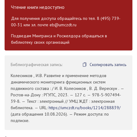
Чтение книги недоступно
Для получения доступа обращайтесь по тел. 8 (495) 739-
00-31 или эл. почте
eb@umczdt.ru
Подведам Минтранса и Росжелдора обращаться в
библиотеку своих организаций
Библиографическая запись:
Скопировать запись
Колесников , И.В. Развитие и применение методов
динамического мониторинга фрикционных систем
подвижного состава : / И. В. Колесников , В. Д. Верескун . —
Ростов-на-Дону : РГУПС, 2023. — 127 с. — 978-5-907494-
39-8. — Текст : электронный // УМЦ ЖДТ : электронная
библиотека. — URL:
https://umczdt.ru/books/1214/288839/
(дата обращения 10.08.2026). — Режим доступа: по
подписке.