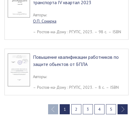
транспорта IV квартал 2023
Авторы:
О.П. Сокирка
– Ростов-на-Дону : РГУПС, 2023. – 98 c. – ISBN
Повышение квалификации работников по
защите обьектов от БПЛА
Авторы:
– Ростов-на-Дону : РГУПС, 2023. – 8 c. – ISBN
1
2
3
4
5
(current)