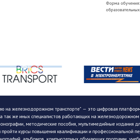
Форма обучения:
образовательных 
ию на железнодорожном транспорте" — это цифровая платформа
, а так же иных специалистов работающих на железнодорожном
монографии, методические пособия, мультимедийные издания дл
и пройти курсы повышения квалификации и профессиональной п
монографий, альбомов, компьютерных обучающих программ, учеб