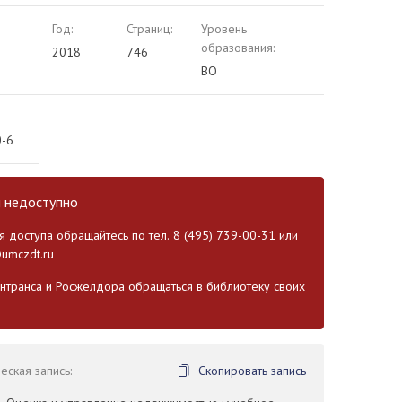
Год:
Страниц:
Уровень
образования:
2018
746
ВО
0-6
и недоступно
 доступа обращайтесь по тел. 8 (495) 739-00-31 или
umczdt.ru
транса и Росжелдора обращаться в библиотеку своих
ская запись:
Скопировать запись