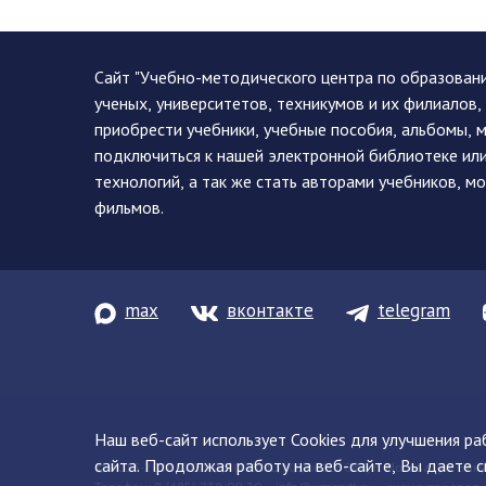
Сайт "Учебно-методического центра по образован
ученых, университетов, техникумов и их филиалов
приобрести учебники, учебные пособия, альбомы, 
подключиться к нашей электронной библиотеке ил
технологий, а так же стать авторами учебников, 
фильмов.
max
вконтакте
telegram
Наш веб-сайт использует Cookies для улучшения р
сайта. Продолжая работу на веб-сайте, Вы даете с
© 2013-2026 ФГБУ ДПО «УМЦ ЖДТ» 105082, г. Москва, ул. Баку