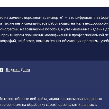
ию на железнодорожном транспорте" — это цифровая платформа
, а так же иных специалистов работающих на железнодорожном
монографии, методические пособия, мультимедийные издания дл
и пройти курсы повышения квалификации и профессиональной п
монографий, альбомов, компьютерных обучающих программ, учеб
Яндекс Дзен
аботоспособности веб-сайта, анализа использования данных
вое согласие на обработку своих персональных данных в
нинская, д. 71