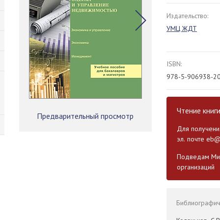
Издательство:
УМЦ ЖДТ
ISBN:
978-5-906938-2
Чтение книг
Предварительный просмотр
Для получения
эл. почте
eb@
Подведам Мин
организаций
Библиографиче