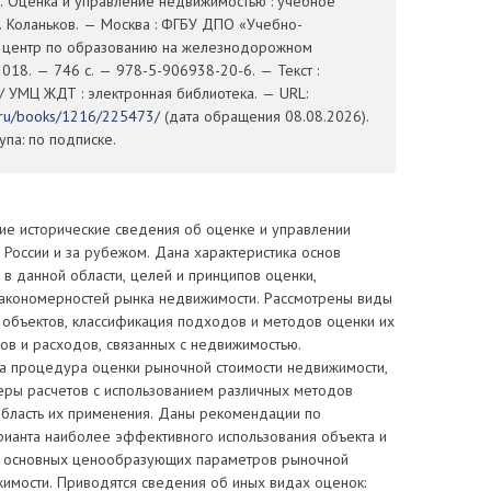
В. Оценка и управление недвижимостью : учебное
В. Коланьков. — Москва : ФГБУ ДПО «Учебно-
 центр по образованию на железнодорожном
2018. — 746 с. — 978-5-906938-20-6. — Текст :
/ УМЦ ЖДТ : электронная библиотека. — URL:
t.ru/books/1216/225473/
(дата обращения 08.08.2026).
па: по подписке.
ие исторические сведения об оценке и управлении
России и за рубежом. Дана характеристика основ
 в данной области, целей и принципов оценки,
закономерностей рынка недвижимости. Рассмотрены виды
 объектов, классификация подходов и методов оценки их
ов и расходов, связанных с недвижимостью.
а процедура оценки рыночной стоимости недвижимости,
ры расчетов с использованием различных методов
 область их применения. Даны рекомендации по
ианта наиболее эффективного использования объекта и
 основных ценообразующих параметров рыночной
жимости. Приводятся сведения об иных видах оценок: