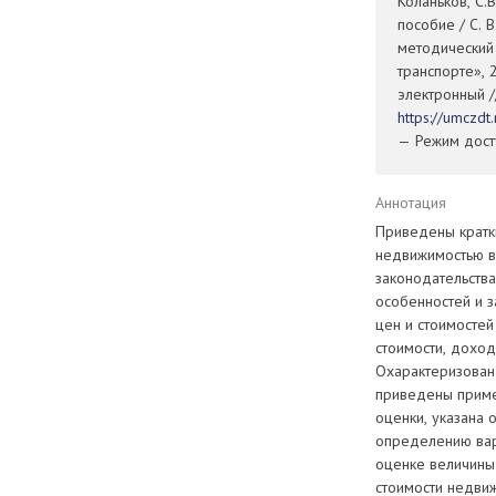
Коланьков, С.
пособие / С. 
методический
транспорте», 
электронный /
https://umczd
— Режим досту
Аннотация
Приведены кратк
недвижимостью в 
законодательства
особенностей и 
цен и стоимостей
стоимости, доход
Охарактеризован
приведены приме
оценки, указана
определению вар
оценке величины
стоимости недви