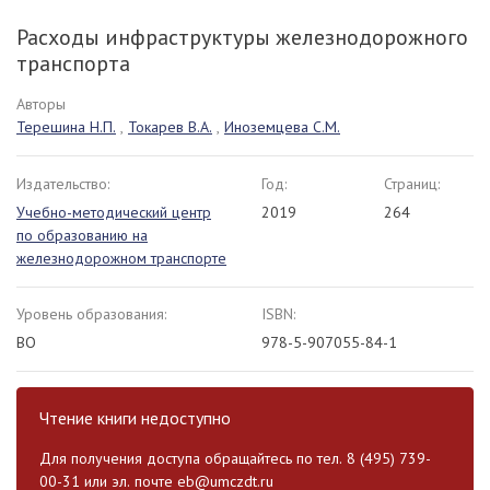
Расходы инфраструктуры железнодорожного
транспорта
Авторы
Терешина Н.П.
,
Токарев В.А.
,
Иноземцева С.М.
Издательство:
Год:
Страниц:
Учебно-методический центр
2019
264
по образованию на
железнодорожном транспорте
Уровень образования:
ISBN:
ВО
978-5-907055-84-1
Чтение книги недоступно
Для получения доступа обращайтесь по тел. 8 (495) 739-
00-31 или эл. почте
eb@umczdt.ru