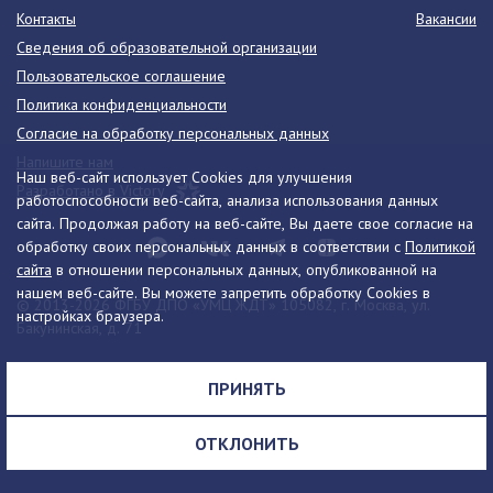
Контакты
Вакансии
Сведения об образовательной организации
Пользовательское соглашение
Политика конфиденциальности
Согласие на обработку персональных данных
Напишите нам
Наш веб-сайт использует Cookies для улучшения
Разработано в Victory
работоспособности веб-сайта, анализа использования данных
сайта. Продолжая работу на веб-сайте, Вы даете свое согласие на
обработку своих персональных данных в соответствии с
Политикой
сайта
в отношении персональных данных, опубликованной на
нашем веб-сайте. Вы можете запретить обработку Cookies в
© 2013-2026 ФГБУ ДПО «УМЦ ЖДТ» 105082, г. Москва, ул.
настройках браузера.
Бакунинская, д. 71
Телефон:
8 (495) 739-00-30
info@umczdt.ru
схема проезда
ПРИНЯТЬ
Все права на материалы, находящиеся на сайте, охраняются в
соответствии с законодательством РФ, в том числе, об авторском
ОТКЛОНИТЬ
праве и смежных правах.