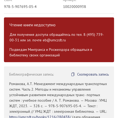
978-5-907695-05-4
10020000938
Чтение книги недоступно
Для получения доступа обращайтесь по тел. 8 (495) 739-
00-31 или эл. почте
eb@umczdt.ru
Подведам Минтранса и Росжелдора обращаться в
библиотеку своих организаций
Библиографическая запись:
Скопировать запись
Романова, А.Т. Менеджмент международных транспортных
систем. Часть 2. Методы и механизмы управления
устойчивым развитием международных транс- портных
систем : учебное пособие / А. Т. Романова. — Москва : УМЦ
ЖДТ, 2023. — 328 с. — 978-5-907695-05-4. — Текст :
электронный // УМЦ ЖДТ : электронная библиотека. — URL:
https://umczdt.ru/books/1216/280438/
(дата обращения