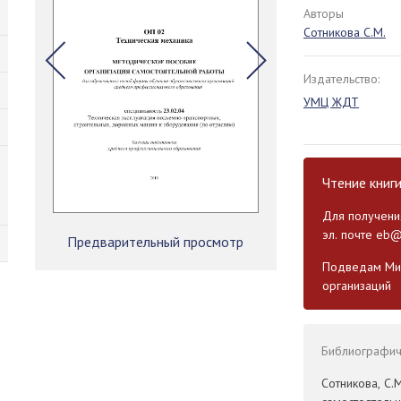
Авторы
Сотникова С.М.
Издательство:
УМЦ ЖДТ
Чтение книг
Для получения
эл. почте
eb@
Предварительный просмотр
Подведам Мин
организаций
Библиографиче
Сотникова, С.