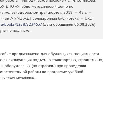
ой работы" : методическое пособие / С. М. Сотникова.
ГБУ ДПО «Учебно-методический центр по
на железнодорожном транспорте», 2018. — 48 с. —
ронный // УМЦ ЖДТ : электронная библиотека. — URL:
t.ru/books/1228/223453/
(дата обращения 06.08.2026).
па: по подписке.
собие предназначено для обучающихся специальности
ская эксплуатация подъемно-транспортных, строительных,
и оборудования (по отраслям) при проведении
амостоятельной работы по программе учебной
ническая механика».