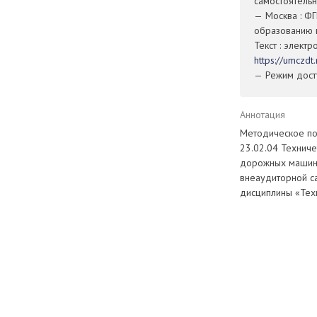
самостоятельн
— Москва : Ф
образованию 
Текст : элект
https://umczd
— Режим досту
Аннотация
Методическое по
23.02.04 Техниче
дорожных машин 
внеаудиторной с
дисциплины «Тех