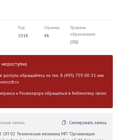
Год:
Страниц:
Уровень
образования:
2018
48
СПО
и недоступно
 доступа обращайтесь по тел. 8 (495) 739-00-31 или
umczdt.ru
транса и Росжелдора обращаться в библиотеку своих
ская запись:
Скопировать запись
М. ОП 02 Техническая механика МП "Организация